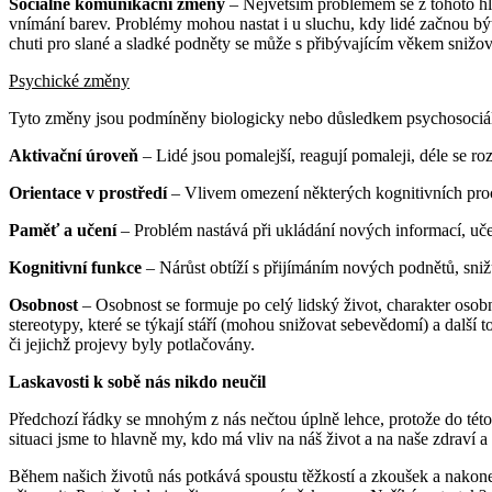
Sociálně komunikační změny
– Největším problémem se z tohoto hl
vnímání barev. Problémy mohou nastat i u sluchu, kdy lidé začnou být
chuti pro slané a sladké podněty se může s přibývajícím věkem snižov
Psychické změny
Tyto změny jsou podmíněny biologicky nebo důsledkem psychosociáln
Aktivační úroveň
– Lidé jsou pomalejší, reagují pomaleji, déle se ro
Orientace v prostředí
– Vlivem omezení některých kognitivních procesů
Paměť a učení
– Problém nastává při ukládání nových informací, uče
Kognitivní funkce
– Nárůst obtíží s přijímáním nových podnětů, snižuje
Osobnost
– Osobnost se formuje po celý lidský život, charakter osob
stereotypy, které se týkají stáří (mohou snižovat sebevědomí) a dalš
či jejichž projevy byly potlačovány.
Laskavosti k sobě nás nikdo neučil
Předchozí řádky se mnohým z nás nečtou úplně lehce, protože do této 
situaci jsme to hlavně my, kdo má vliv na náš život a na naše zdraví
Během našich životů nás potkává spoustu těžkostí a zkoušek a nakone