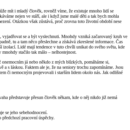
ůže mít i mladý člověk, rovněž víme, že existuje mnoho lidí se
tkáváme nejen ve stáří, ale i když jsme malé děti a tak bych mohla
mezení. Otázkou však zůstává, proč zrovna toto životní období nese
ku, vyjadřovat se a být vyslechnuti. Mnohdy vzniká začarovaný kruh ve
ápadně, tu a tam něco přeslechne a získává zkreslené informace. Čas
í izolací. Lidé mají tendence v tuto chvíli unikat do svého světa, kde
 mnohdy stačilo tak málo – nelhostejnost.
 když onemocním já nebo někdo z mých blízkých, pomáháme si,
livě a s láskou. Faktem ale je, že na seniory trochu zapomínáme. Jsou
dětem či nemocným projevovali i starším lidem okolo nás. Jak odlišné
aha představuje přesun člověk někam, kde o něj nikdo již nemá
uje se jeho sebehodnocení.
o předchozí pracovní úspěchy.