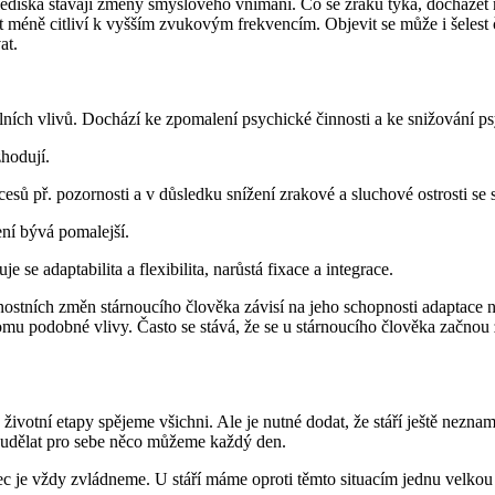
ediska stávají změny smyslového vnímání. Co se zraku týká, docházet 
 méně citliví k vyšším zvukovým frekvencím. Objevit se může i šelest 
at.
ích vlivů. Dochází ke zpomalení psychické činnosti a ke snižování p
zhodují.
 př. pozornosti a v důsledku snížení zrakové a sluchové ostrosti se sta
ní bývá pomalejší.
 se adaptabilita a flexibilita, narůstá fixace a integrace.
nostních změn stárnoucího člověka závisí na jeho schopnosti adaptace 
í tomu podobné vlivy. Často se stává, že se u stárnoucího člověka začno
životní etapy spějeme všichni. Ale je nutné dodat, že stáří ještě nez
 a udělat pro sebe něco můžeme každý den.
c je vždy zvládneme. U stáří máme oproti těmto situacím jednu velkou 