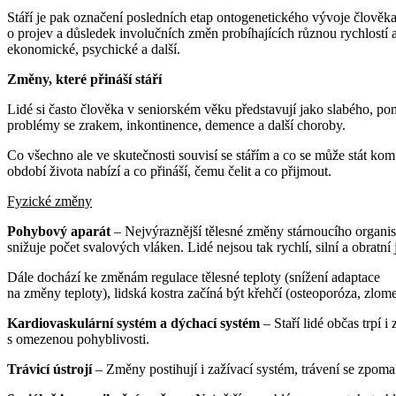
Stáří je pak označení posledních etap ontogenetického vývoje člověka
o projev a důsledek involučních změn probíhajících různou rychlostí a 
ekonomické, psychické a další.
Změny, které přináší stáří
Lidé si často člověka v seniorském věku představují jako slabého, po
problémy se zrakem, inkontinence, demence a další choroby.
Co všechno ale ve skutečnosti souvisí se stářím a co se může stát komu
období života nabízí a co přináší, čemu čelit a co přijmout.
Fyzické změny
Pohybový aparát
– Nejvýraznější tělesné změny stárnoucího organism
snižuje počet svalových vláken. Lidé nejsou tak rychlí, silní a obratní 
Dále dochází ke změnám regulace tělesné teploty (snížení adaptace
na změny teploty), lidská kostra začíná být křehčí (osteoporóza, zlom
Kardiovaskulární systém a dýchací systém
– Staří lidé občas trpí 
s omezenou pohyblivosti.
Trávicí ústrojí
– Změny postihují i zažívací systém, trávení se zpoma