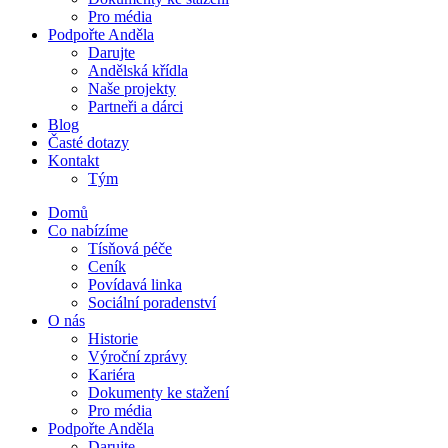
Pro média
Podpořte Anděla
Darujte
Andělská křídla
Naše projekty
Partneři a dárci
Blog
Časté dotazy
Kontakt
Tým
Domů
Co nabízíme
Tísňová péče
Ceník
Povídavá linka
Sociální poradenství
O nás
Historie
Výroční zprávy
Kariéra
Dokumenty ke stažení
Pro média
Podpořte Anděla
Darujte