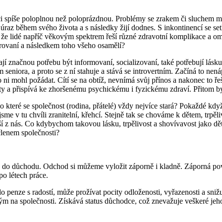
enici spíše poloplnou než poloprázdnou. Problémy se zrakem či sluchem m
ý úraz během svého života a s následky žijí dodnes. S inkontinencí se se
é, že lidé napříč věkovým spektrem řeší různé zdravotní komplikace a o
rustrovaní a následkem toho všeho osamělí?
mají značnou potřebu být informovaní, socializovaní, také potřebují lás
eniora, a proto se z ní stahuje a stává se introvertním. Začíná to nen
 ni mohl požádat. Cítí se na obtíž, nevnímá svůj přínos a nakonec to řeš
ty a přispívá ke zhoršenému psychickému i fyzickému zdraví. Přitom by
, o které se společnost (rodina, přátelé) vždy nejvíce stará? Pokaždé
jsme v tu chvíli zranitelní, křehcí. Stejně tak se chováme k dětem, trpě
lnější z nás. Co kdybychom takovou lásku, trpělivost a shovívavost jako 
lenem společnosti?
 do důchodu. Odchod si můžeme vyložit záporně i kladně. Záporná pov
po létech práce.
o penze s radostí, může prožívat pocity odloženosti, vyřazenosti a sniž
m na společnosti. Získává status důchodce, což znevažuje veškeré jeh