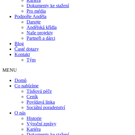
Kariéra
Dokumenty ke stažení
Pro média
Podpořte Anděla
Darujte
Andělská křídla
Naše projekty
Partneři a dárci
Blog
Časté dotazy
Kontakt
Tým
MENU
Domů
Co nabízíme
Tísňová péče
Ceník
Povídavá linka
Sociální poradenství
O nás
Historie
Výroční zprávy
Kariéra
Dokumenty ke stažení