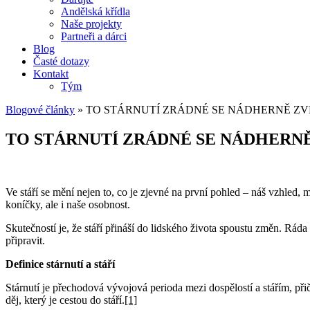
Andělská křídla
Naše projekty
Partneři a dárci
Blog
Časté dotazy
Kontakt
Tým
Blogové články
»
TO STÁRNUTÍ ZRÁDNÉ SE NÁDHERNĚ Z
TO STÁRNUTÍ ZRÁDNÉ SE NÁDHER
Ve stáří se mění nejen to, co je zjevné na první pohled – náš vzhled,
koníčky, ale i naše osobnost.
Skutečností je, že stáří přináší do lidského života spoustu změn. Ráda
připravit.
Definice stárnutí a stáří
Stárnutí je přechodová vývojová perioda mezi dospělostí a stářím, při
děj, který je cestou do stáří.
[1]