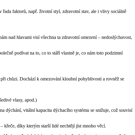
 řada faktorů, např. životní styl, zdravotní stav, ale i vlivy sociálně
 nám nad hlavami visí všechna ta zdravotní omezení – nedoslýchavost,
olečně podívat na to, co to stáří vlastně je, co nám toto podzimní
a při chůzi. Dochází k omezování kloubní pohyblivosti a rovněž se
šedivé vlasy, apod.)
 na dýchání, vitální kapacita dýchacího systému se snižuje, což souvisí
křeče, díky kterým starší lidé nechtějí jíst mnoho věcí.