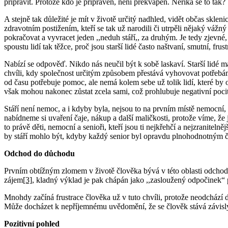
připravit. Protože kdo je připraven, není překvapen. Neříká se to tak?
A stejně tak důležité je mít v životě určitý nadhled, vidět občas skl
zdravotním postižením, kteří se tak už narodili či utrpěli nějaký vážn
pokračovat a vyvracet jeden ,,neduh stáří,, za druhým. Je tedy zjevn
spoustu lidí tak těžce, proč jsou starší lidé často naštvaní, smutní, f
Nabízí se odpověď. Nikdo nás neučil být k sobě laskaví. Starší lidé 
chvíli, kdy společnost určitým způsobem přestává vyhovovat potřebám s
od času potřebuje pomoc, ale nemá kolem sebe už tolik lidí, které by o
však mohou nakonec zůstat zcela sami, což prohlubuje negativní poci
Stáří není nemoc, a i kdyby byla, nejsou to na prvním místě nemocní
nabídneme si uvaření čaje, nákup a další maličkosti, protože víme, že 
to právě děti, nemocní a senioři, kteří jsou ti nejkřehčí a nejzranite
by stáří mohlo být, kdyby každý senior byl opravdu plnohodnotným č
Odchod do důchodu
Prvním obtížným zlomem v životě člověka bývá v této oblasti odchod
zájem
[3]
, kladný výklad je pak chápán jako ,,zasloužený odpočinek“ 
Mnohdy začíná frustrace člověka už v tuto chvíli, protože neodchází d
Může docházet k nepříjemnému uvědomění, že se člověk stává závislý
Pozitivní pohled