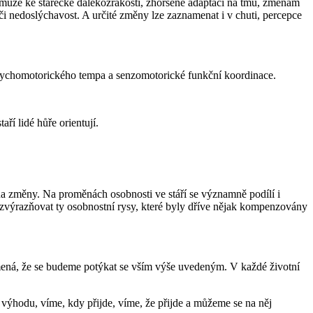
může ke stařecké dalekozrakosti, zhoršené adaptaci na tmu, změnám
či nedoslýchavost. A určité změny lze zaznamenat i v chuti, percepce
sychomotorického tempa a senzomotorické funkční koordinace.
ří lidé hůře orientují.
na změny. Na proměnách osobnosti ve stáří se významně podílí i
u zvýrazňovat ty osobnostní rysy, které byly dříve nějak kompenzovány
namená, že se budeme potýkat se vším výše uvedeným. V každé životní
výhodu, víme, kdy přijde, víme, že přijde a můžeme se na něj