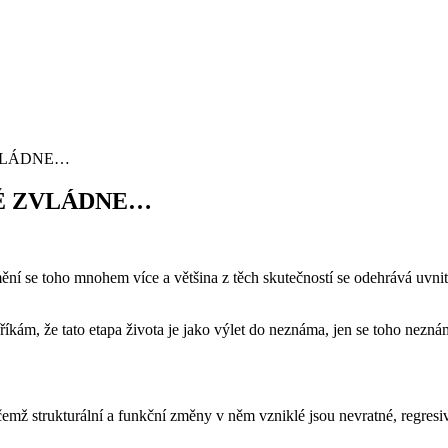
VLÁDNE…
NĚ ZVLÁDNE…
 mění se toho mnohem více a většina z těch skutečností se odehrává uvn
 říkám, že tato etapa života je jako výlet do neznáma, jen se toho nezná
čemž strukturální a funkční změny v něm vzniklé jsou nevratné, regresiv