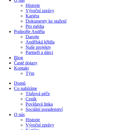
O nás
Historie
Výroční zprávy
Kariéra
Dokumenty ke stažení
Pro média
Podpořte Anděla
Darujte
Andělská křídla
Naše projekty
Partneři a dárci
Blog
Časté dotazy
Kontakt
Tým
Domů
Co nabízíme
Tísňová péče
Ceník
Povídavá linka
Sociální poradenství
O nás
Historie
Výroční zprávy