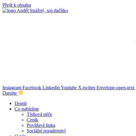
Přejít k obsahu
Instagram
Facebook
Linkedin
Youtube
X-twitter
Envelope-open-text
Darujte
Domů
Co nabízíme
Tísňová péče
Ceník
Povídavá linka
Sociální poradenství