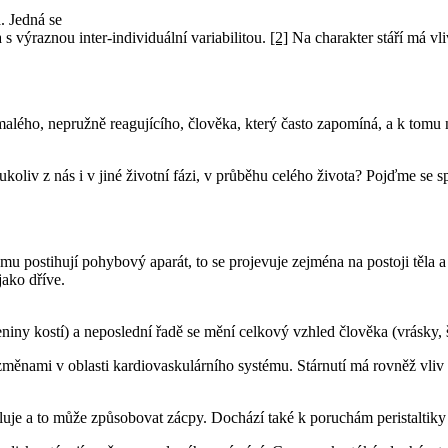
. Jedná se
s výraznou inter-individuální variabilitou.
[2]
Na charakter stáří má vliv
malého, nepružně reagujícího, člověka, který často zapomíná, a k tomu
koliv z nás i v jiné životní fázi, v průběhu celého života? Pojďme se sp
u postihují pohybový aparát, to se projevuje zejména na postoji těla 
jako dříve.
eniny kostí) a neposlední řadě se mění celkový vzhled člověka (vrásky, 
i změnami v oblasti kardiovaskulárního systému. Stárnutí má rovněž vliv
luje a to může způsobovat zácpy. Dochází také k poruchám peristaltiky – 