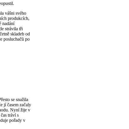
opustil.
ala vášni svého
lních produkcích,
é nadání
 strávila tři
včetně skladeb od
ce posluchačů po
řesto se snažila
že jí časem začaly
chodu. Nyní žije v
čas tráví s
eduje pořady v