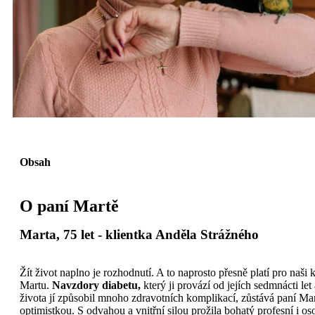
Obsah
O paní Martě
Marta, 75 let - klientka Anděla Strážného
Žít život naplno je rozhodnutí. A to naprosto přesně platí pro naši k
Martu.
Navzdory diabetu,
který ji provází od jejích sedmnácti let
života jí způsobil mnoho zdravotních komplikací, zůstává paní M
optimistkou. S odvahou a vnitřní silou prožila bohatý profesní i oso