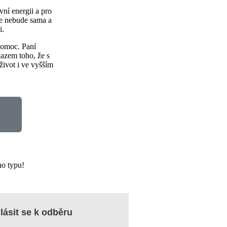
ní energii a pro
ce nebude sama a
ji.
 pomoc.
Paní
kazem toho, že s
ivot i ve vyšším
ho typu!
lásit se k odběru