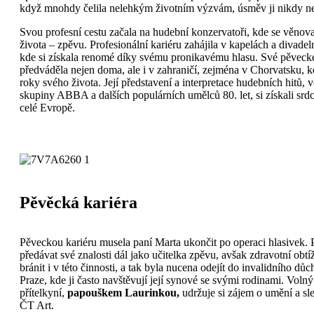
když mnohdy čelila nelehkým životním výzvám, úsměv ji nikdy ne
Svou profesní cestu začala na hudební konzervatoři, kde se věnov
života – zpěvu. Profesionální kariéru zahájila v kapelách a divade
kde si získala renomé díky svému pronikavému hlasu
. Své pěveck
předváděla nejen doma, ale i v zahraničí, zejména v Chorvatsku, kde
roky svého života. Její představení a interpretace hudebních hitů, 
skupiny ABBA a dalších populárních umělců 80. let, si získali srd
celé Evropě.
Pěvěcká kariéra
Pěveckou kariéru musela paní Marta ukončit po operaci hlasivek. P
předávat své znalosti dál jako učitelka zpěvu, avšak zdravotní obtí
bránit i v této činnosti, a tak byla nucena odejít do invalidního dů
Praze, kde ji často navštěvují její synové se svými rodinami. Volný 
přítelkyní,
papouškem Laurinkou,
udržuje si zájem o umění a sl
ČT Art.