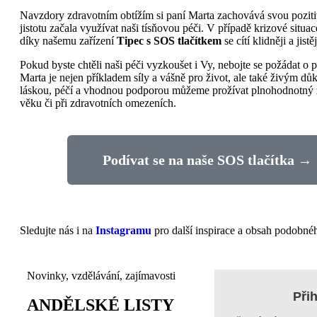
Navzdory zdravotním obtížím si paní Marta zachovává svou pozitiv
jistotu začala využívat naši tísňovou péči.
V případě krizové situa
díky našemu zařízení
Tipec s SOS tlačítkem
se cítí klidněji a jistě
Pokud byste chtěli naši péči vyzkoušet i Vy, nebojte se požádat o
Marta je nejen příkladem síly a vášně pro život, ale také živým dů
láskou, péčí a vhodnou podporou můžeme prožívat plnohodnotný ž
věku či při zdravotních omezeních.
Podívat se na naše SOS tlačítka →
Sledujte nás i na
Instagramu
pro další inspirace a obsah podobné
Novinky, vzdělávání, zajímavosti
Přih
ANDĚLSKÉ LISTY