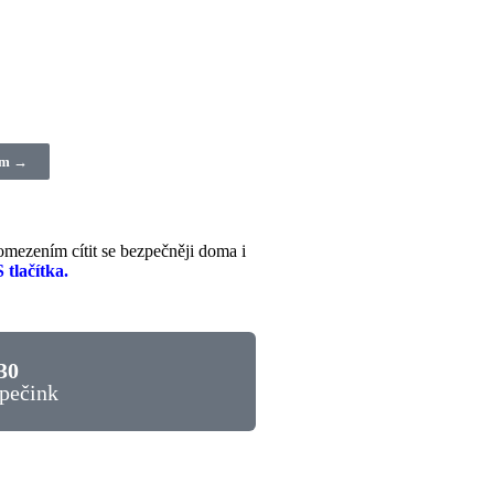
em →
mezením cítit se bezpečněji doma i
 tlačítka.
30
pečink