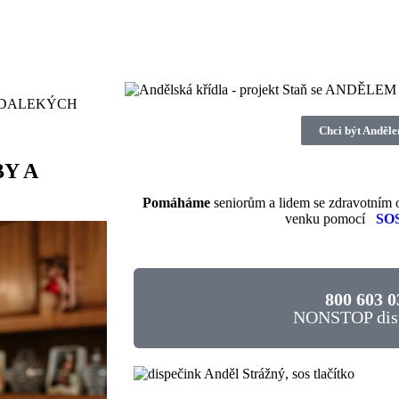
A DALEKÝCH
Chci být Anděl
BY A
Pomáháme
seniorům a lidem se zdravotním o
venku pomocí
SOS
800 603 0
NONSTOP dis