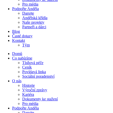
Pro média
Podpořte Anděla
Darujte
Andělská křídla
Naše projekty
Partneři a dárci
Blog
Časté dotazy
Kontakt
Tým
Domů
Co nabízíme
Tísňová péče
Ceník
Povídavá linka
Sociální poradenství
O nás
Historie
Výroční zprávy
Kariéra
Dokumenty ke stažení
Pro média
Podpořte Anděla
Darujte