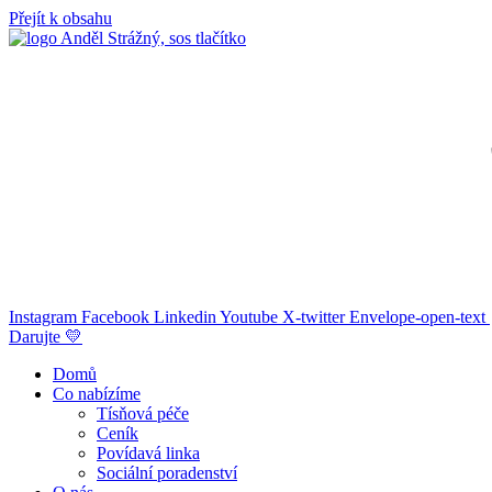
Přejít k obsahu
Instagram
Facebook
Linkedin
Youtube
X-twitter
Envelope-open-text
Darujte 💛
Domů
Co nabízíme
Tísňová péče
Ceník
Povídavá linka
Sociální poradenství