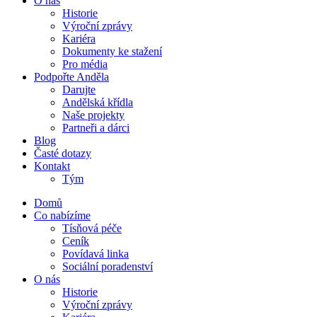
O nás
Historie
Výroční zprávy
Kariéra
Dokumenty ke stažení
Pro média
Podpořte Anděla
Darujte
Andělská křídla
Naše projekty
Partneři a dárci
Blog
Časté dotazy
Kontakt
Tým
Domů
Co nabízíme
Tísňová péče
Ceník
Povídavá linka
Sociální poradenství
O nás
Historie
Výroční zprávy