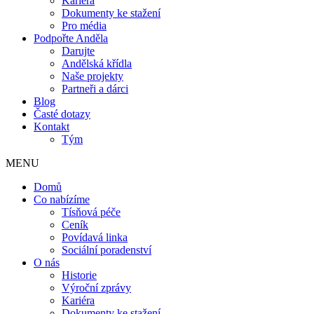
Kariéra
Dokumenty ke stažení
Pro média
Podpořte Anděla
Darujte
Andělská křídla
Naše projekty
Partneři a dárci
Blog
Časté dotazy
Kontakt
Tým
MENU
Domů
Co nabízíme
Tísňová péče
Ceník
Povídavá linka
Sociální poradenství
O nás
Historie
Výroční zprávy
Kariéra
Dokumenty ke stažení