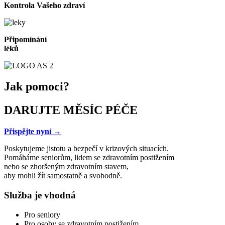
Kontrola Vašeho zdraví
Připomínání
léků
Jak pomoci?
DARUJTE MĚSÍC PÉČE
Přispějte nyní →
Poskytujeme jistotu a bezpečí v krizových situacích.
Pomáháme seniorům, lidem se zdravotním postižením
nebo se zhoršeným zdravotním stavem,
aby mohli žít samostatně a svobodně.
Služba je vhodná
Pro seniory
Pro osoby se zdravotním postižením