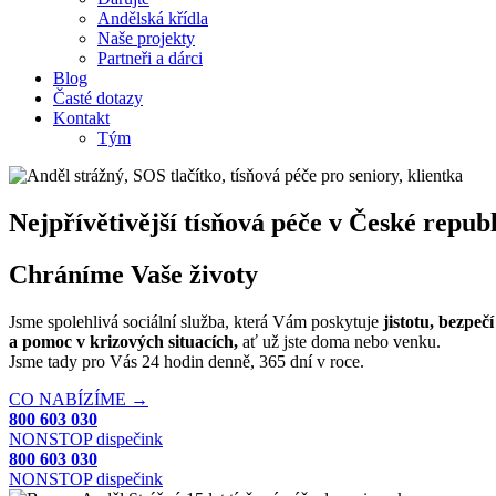
Andělská křídla
Naše projekty
Partneři a dárci
Blog
Časté dotazy
Kontakt
Tým
Nejpřívětivější tísňová péče v České repub
Chráníme Vaše životy
Jsme spolehlivá sociální služba, která Vám poskytuje
jistotu, bezpečí
a pomoc v krizových situacích,
ať už jste doma nebo venku.
Jsme tady pro Vás 24 hodin denně, 365 dní v roce.
CO NABÍZÍME →
800 603 030
NONSTOP dispečink
800 603 030
NONSTOP dispečink