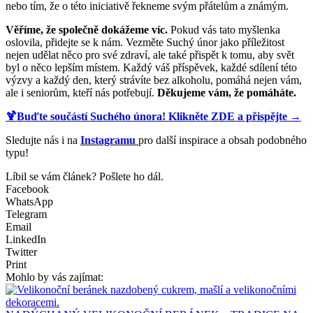
nebo tím, že o této iniciativě řekneme svým přátelům a známým.
Věříme, že společně dokážeme víc.
Pokud vás tato myšlenka
oslovila, přidejte se k nám. Vezměte Suchý únor jako příležitost
nejen udělat něco pro své zdraví, ale také přispět k tomu, aby svět
byl o něco lepším místem. Každý váš příspěvek, každé sdílení této
výzvy a každý den, který strávíte bez alkoholu, pomáhá nejen vám,
ale i seniorům, kteří nás potřebují.
Děkujeme vám, že pomáháte.
🍹Buďte součástí Suchého února! Klikněte ZDE a přispějte →
Sledujte nás i na
Instagramu
pro další inspirace a obsah podobného
typu!
Líbil se vám článek? Pošlete ho dál.
Facebook
WhatsApp
Telegram
Email
LinkedIn
Twitter
Print
Mohlo by vás zajímat: