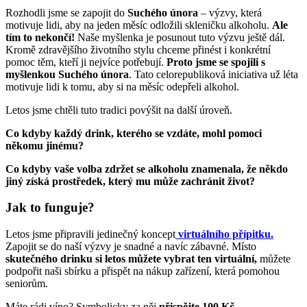
Rozhodli jsme se zapojit do
Suchého února
– výzvy, která
motivuje lidi, aby na jeden měsíc odložili skleničku alkoholu.
Ale
tím to nekončí!
Naše myšlenka je posunout tuto výzvu ještě dál.
Kromě zdravějšího životního stylu chceme přinést i konkrétní
pomoc těm, kteří ji nejvíce potřebují.
Proto jsme se spojili s
myšlenkou Suchého února
. Tato celorepubliková iniciativa už léta
motivuje lidi k tomu, aby si na měsíc odepřeli alkohol.
Letos jsme chtěli tuto tradici povýšit na další úroveň.
Co kdyby každý drink, kterého se vzdáte, mohl pomoci
někomu jinému?
Co kdyby vaše volba zdržet se alkoholu znamenala, že někdo
jiný získá prostředek, který mu může zachránit život?
Jak to funguje?
Letos jsme připravili jedinečný koncept
virtuálního přípitku.
Zapojit se do naší výzvy je snadné a navíc zábavné. Místo
skutečného drinku si letos můžete vybrat ten virtuální,
můžete
podpořit naši sbírku a přispět na nákup zařízení, která pomohou
seniorům.
Máte rádi víno? Symbolicky za něj
přispějte 100 Kč.