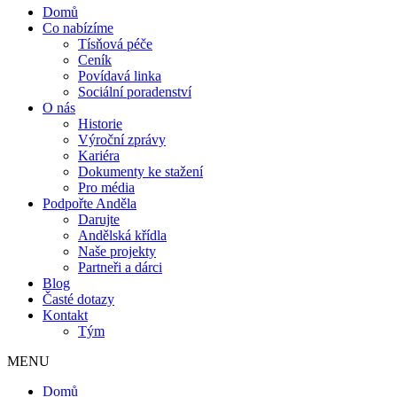
Domů
Co nabízíme
Tísňová péče
Ceník
Povídavá linka
Sociální poradenství
O nás
Historie
Výroční zprávy
Kariéra
Dokumenty ke stažení
Pro média
Podpořte Anděla
Darujte
Andělská křídla
Naše projekty
Partneři a dárci
Blog
Časté dotazy
Kontakt
Tým
MENU
Domů