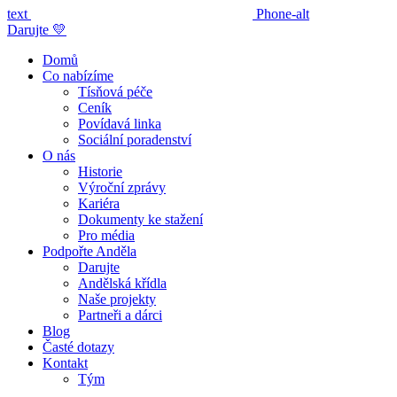
text
Phone-alt
Darujte 💛
Domů
Co nabízíme
Tísňová péče
Ceník
Povídavá linka
Sociální poradenství
O nás
Historie
Výroční zprávy
Kariéra
Dokumenty ke stažení
Pro média
Podpořte Anděla
Darujte
Andělská křídla
Naše projekty
Partneři a dárci
Blog
Časté dotazy
Kontakt
Tým