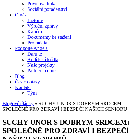
Povídavá linka
Sociální poradenství
O nás
Historie
Výroční zprávy
Kariéra
Dokumenty ke stažení
Pro média
Podpořte Anděla
Darujte
Andělská křídla
Naše projekty
Partneři a dárci
Blog
Časté dotazy
Kontakt
Tým
Blogové články
»
SUCHÝ ÚNOR S DOBRÝM SRDCEM:
SPOLEČNĚ PRO ZDRAVÍ I BEZPEČÍ NAŠICH SENIORŮ
SUCHÝ ÚNOR S DOBRÝM SRDCEM:
SPOLEČNĚ PRO ZDRAVÍ I BEZPEČÍ
NAŠICH SENIORŮ