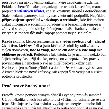
prostředky na nákup těchto zařízení, které zapůjčujeme zdarma.
Pořádáme benefiční akce, organizujeme tematická setkání, máme
projekt
Andělských křídel,
kde se kreativita snoubí s dobročinností.
Stále hledáme partnery, kteří by nás v této misi podpořili. Například
připravujeme speciální workshopy a webináře
, kde lidé mohou
získat informace o sociálním poradenství a bezpečnosti seniorů a
zároveň se zapojit do sbírky. Plánujeme i další charitativní akce, při
kterých se mohou účastníci zapojit pomoci nejen seniorům.
Každá aktivita, kterou realizujeme,
má jeden společný cíl – zlepšit
život těm, kteří zestárli a jsou křehcí
. Senioři by rádi zůstali ve
svých domovech,
kde to znají, kde se cítí dobře a kde mají své
oblíbené prostředí
. Potřebují však jistotu, že je nad nimi někdo bdí.
Jejich rodiny často žijí daleko, nebo jsou zaneprázdněny pracovními
povinnostmi a nemohou o své nejbližší pečovat každý den.
Nechceme jen nečinně přihlížet a doufat, že se situace vyřeší sama.
Aktivně hledáme nové způsoby, jak zapojit širší veřejnost a získat
potřebné prostředky.
Proč právě Suchý únor?
Protože kromě pomoci druhým přináší i výhody pro vás samotné.
Už po několika dnech bez alkoholu si většina lidí všimne,
že se cítí
lépe.
Zlepšuje se kvalita spánku, zvyšuje se energie a mnoho lidí
zaznamená i ztrátu pár kil. Navíc je to příležitost podívat se na své