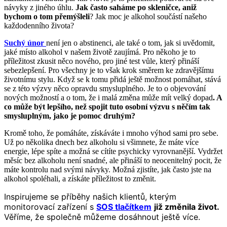
návyky z jiného úhlu.
Jak často saháme po skleničce, aniž
bychom o tom přemýšleli
? Jak moc je alkohol součástí našeho
každodenního života?
Suchý únor
není jen o abstinenci, ale také o tom, jak si uvědomit,
jaké místo alkohol v našem životě zaujímá. Pro někoho je to
příležitost zkusit něco nového, pro jiné test vůle, který přináší
sebezlepšení. Pro všechny je to však krok směrem ke zdravějšímu
životnímu stylu. Když se k tomu přidá ještě možnost pomáhat, stává
se z této výzvy něco opravdu smysluplného. Je to o objevování
nových možností a o tom, že i malá změna může mít velký dopad
. A
co může být lepšího, než spojit tuto osobní výzvu s něčím tak
smysluplným, jako je pomoc druhým?
Kromě toho, že pomáháte, získáváte i mnoho výhod sami pro sebe.
Už po několika dnech bez alkoholu si všimnete, že máte více
energie, lépe spíte a možná se cítíte psychicky vyrovnanější. Vydržet
měsíc bez alkoholu není snadné, ale přináší to neocenitelný pocit, že
máte kontrolu nad svými návyky. Možná zjistíte, jak často jste na
alkohol spoléhali, a získáte příležitost to změnit.
Inspirujeme se příběhy našich klientů, kterým
monitorovací zařízení s
SOS tlačítkem
již změnila život.
Věříme, že společně můžeme dosáhnout ještě více.