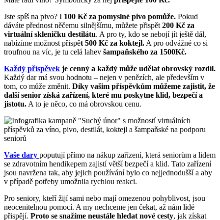
Jste spíš na pivo? I
100 Kč za pomyslné pivo pomůže.
Pokud
dáváte přednost něčemu silnějšímu, můžete přispět
200 Kč za
virtuální skleničku destilátu
. A pro ty, kdo se nebojí jít ještě dál,
nabízíme možnost přispě
t 500 Kč za koktejl.
A pro odvážné co si
troufnou na víc, je tu celá lahev
šampaňského za 1500Kč.
Každý příspěvek
je cenný a každý může udělat obrovský rozdíl.
Každý dar má svou hodnotu – nejen v penězích, ale především v
tom, co může změnit.
Díky vašim příspěvkům můžeme zajistit, že
další senior získá zařízení, které mu poskytne klid, bezpečí a
jistotu.
A to je něco, co má obrovskou cenu.
Vaše dary
poputují přímo na nákup zařízení, která seniorům a lidem
se zdravotním hendikepem zajistí větší bezpečí a klid. Tato zařízení
jsou navržena tak, aby jejich používání bylo co nejjednodušší a aby
v případě potřeby umožnila rychlou reakci.
Pro seniory, kteří žijí sami nebo mají omezenou pohyblivost, jsou
neocenitelnou pomocí. A my nechceme jen čekat, až nám lidé
přispějí.
Proto se snažíme neustále hledat nové cesty
, jak získat