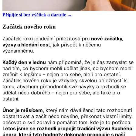
Připijte si bez výčitek a darujte →
Začátek nového roku
Začátek roku je ideální příležitostí pro
nové začátky,
výzvy a hledání ces
t, jak přispět k něčemu
významnému.
Každý den v lednu
nám připomíná, že je čas zamyslet se
nad tím, co bychom mohli udělat jinak, co bychom mohli
změnit k lepšímu – nejen pro sebe, ale i pro ostatní.
Začátek nového roku je vždycky skvělou příležitostí k
tomu, abychom přehodnotili své návyky a rozhodli se
udělat něco dobrého – nejen pro sebe, ale také pro
ostatní.
Únor je měsícem
, který nám dává šanci tato rozhodnutí
odstartovat a začít něco nového, překonat vlastní limity,
pečovat o své zdraví a pomáhat tam, kde je to potřeba.
Letos jsme se rozhodli propojit tradiční výzvu Suchého
února, která tyto hodnoty dokonale propojuje s naší