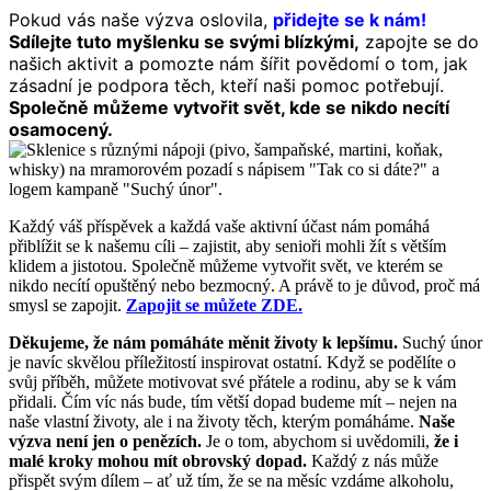
Pokud vás naše výzva oslovila,
přidejte se k nám!
Sdílejte tuto myšlenku se svými blízkými,
zapojte se do
našich aktivit a pomozte nám šířit povědomí o tom, jak
zásadní je podpora těch, kteří naši pomoc potřebují.
Společně můžeme vytvořit svět, kde se nikdo necítí
osamocený.
Každý váš příspěvek a každá vaše aktivní účast nám pomáhá
přiblížit se k našemu cíli – zajistit, aby senioři mohli žít s větším
klidem a jistotou. Společně můžeme vytvořit svět, ve kterém se
nikdo necítí opuštěný nebo bezmocný. A právě to je důvod, proč má
smysl se zapojit.
Zapojit se můžete ZDE.
Děkujeme, že nám pomáháte měnit životy k lepšímu.
Suchý únor
je navíc skvělou příležitostí inspirovat ostatní. Když se podělíte o
svůj příběh, můžete motivovat své přátele a rodinu, aby se k vám
přidali. Čím víc nás bude, tím větší dopad budeme mít – nejen na
naše vlastní životy, ale i na životy těch, kterým pomáháme.
Naše
výzva není jen o penězích.
Je o tom, abychom si uvědomili,
že i
malé kroky mohou mít obrovský dopad.
Každý z nás může
přispět svým dílem – ať už tím, že se na měsíc vzdáme alkoholu,