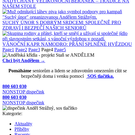
NADÝCHANÝ VELIKONOČNÍ BERÁNEK – TRADICE NA
NAŠEM STOLE
SUCHÝ ÚNOR S DOBRÝM SRDCEM: SPOLEČNĚ PRO
ZDRAVÍ I BEZPEČÍ NAŠICH SENIORŮ
VÁNOČNÍ KAPR NAMODRO: PŘÁNÍ SPLNĚNÉ HVĚZDOU
Page
1
Page
2
Page
3
Page
4
Page
5
Chci být Andělem →
Pomáháme
seniorům a lidem se zdravotním omezením cítit se
bezpečněji doma i venku pomocí
SOS tlačítka.
800 603 030
NONSTOP dispečink
800 603 030
NONSTOP dispečink
Kategorie:
Aktuality
Příběhy
Recepty