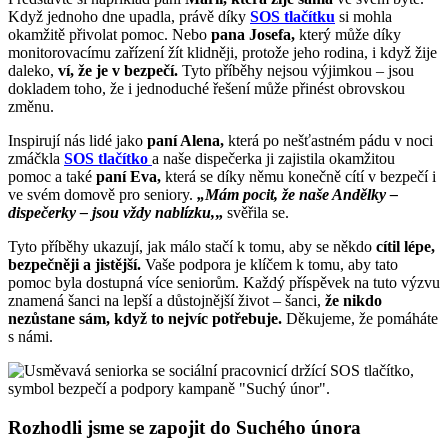
Když jednoho dne upadla, právě díky
SOS tlačítku
si mohla
okamžitě přivolat pomoc. Nebo
pana Josefa,
který může díky
monitorovacímu zařízení žít klidněji, protože jeho rodina, i když žije
daleko,
ví, že je v bezpečí.
Tyto příběhy nejsou výjimkou – jsou
dokladem toho, že i jednoduché řešení může přinést obrovskou
změnu.
Inspirují nás lidé jako
paní Alena,
která po nešťastném pádu v noci
zmáčkla
SOS tlačítko
a naše dispečerka ji zajistila okamžitou
pomoc a také
paní Eva,
která se díky němu konečně cítí v bezpečí i
ve svém domově pro seniory.
„Mám pocit, že naše Andělky –
dispečerky – jsou vždy nablízku,
„
svěřila se.
Tyto příběhy ukazují, jak málo stačí k tomu, aby se někdo
cítil lépe,
bezpečněji a jistější.
Vaše podpora je klíčem k tomu, aby tato
pomoc byla dostupná více seniorům. Každý příspěvek na tuto výzvu
znamená šanci na lepší a důstojnější život – šanci,
že nikdo
nezůstane sám, když to nejvíc potřebuje.
Děkujeme, že pomáháte
s námi.
Rozhodli jsme se zapojit do Suchého února