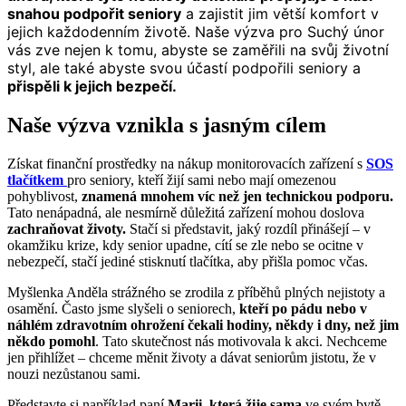
snahou podpořit seniory
a zajistit jim větší komfort v
jejich každodenním životě. Naše výzva pro Suchý únor
vás zve nejen k tomu, abyste se zaměřili na svůj životní
styl, ale také abyste svou účastí podpořili seniory a
přispěli k jejich bezpečí.
Naše výzva vznikla s jasným cílem
Získat finanční prostředky na nákup monitorovacích zařízení s
SOS
tlačítkem
pro seniory, kteří žijí sami nebo mají omezenou
pohyblivost,
znamená mnohem víc než jen technickou podporu.
Tato nenápadná, ale nesmírně důležitá zařízení mohou doslova
zachraňovat životy.
Stačí si představit, jaký rozdíl přinášejí – v
okamžiku krize, kdy senior upadne, cítí se zle nebo se ocitne v
nebezpečí, stačí jediné stisknutí tlačítka, aby přišla pomoc včas.
Myšlenka Anděla strážného se zrodila z příběhů plných nejistoty a
osamění. Často jsme slyšeli o seniorech,
kteří po pádu nebo v
náhlém zdravotním ohrožení čekali hodiny, někdy i dny, než jim
někdo pomohl
. Tato skutečnost nás motivovala k akci. Nechceme
jen přihlížet – chceme měnit životy a dávat seniorům jistotu, že v
nouzi nezůstanou sami.
Představte si například paní
Marii, která žije sama
ve svém bytě.