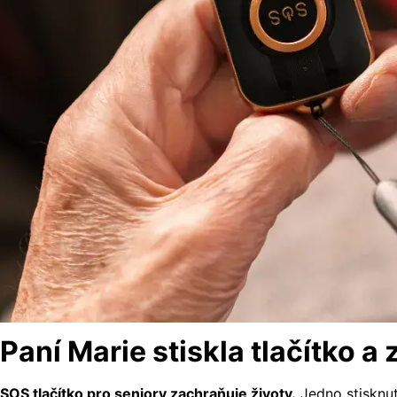
Paní Marie stiskla tlačítko a 
SOS tlačítko pro seniory zachraňuje životy.
Jedno stisknut