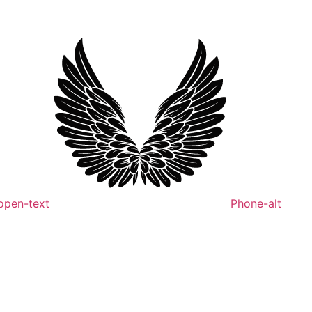
open-text
Phone-alt