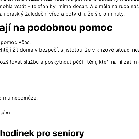
mohla vstát – telefon byl mimo dosah. Ale měla na ruce naš
li prasklý žaludeční vřed a potvrdili, že šlo o minuty.
kají na podobnou pomoc
at pomoc včas.
 chtějí žít doma v bezpečí, s jistotou, že v krizové situaci n
zšiřovat službu a poskytnout péči i těm, kteří na ni zatím 
kdo mu nepomůže.
 sám.
hodinek pro seniory