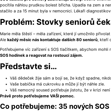
pocítila náhlou prudkou bolest břicha. Upadla na zem a ne
stačilo a za 15 minut byla v nemocnici. Lékaři diagnostikova
Problém: Stovky seniorů če
Marie měla štěstí – měla zařízení, které jí umožnilo přivol
Ale
každý měsíc nás kontaktuje dalších 80 seniorů
, kteří
Potřebujeme víc zařízení s SOS tlačítkem, abychom mohli ro
SOS hodinek a reagovat na rostoucí zájem.
Představte si…
Váš dědeček žije sám a bojí se, že když spadne, ni
Vaše babička má cukrovku a může jí být náhle zle.
Váš nemocný soused potřebuje jistotu, že v krizi není
Právě proto potřebujeme VAŠI pomoc.
Co potřebujeme: 35 nových SOS 