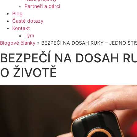
Partneři a dárci
Blog
Časté dotazy
Kontakt
Tým
Blogové články
»
BEZPEČÍ NA DOSAH RUKY – JEDNO STI
BEZPEČÍ NA DOSAH R
O ŽIVOTĚ