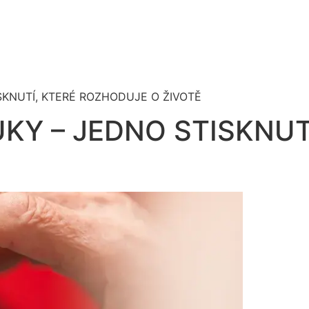
SKNUTÍ, KTERÉ ROZHODUJE O ŽIVOTĚ
UKY – JEDNO STISKNU