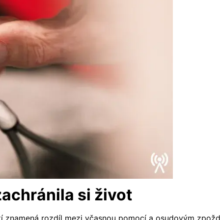
zachránila si život
í znamená rozdíl mezi včasnou pomocí a osudovým zpožděn