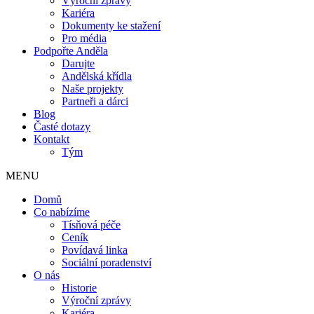
Výroční zprávy
Kariéra
Dokumenty ke stažení
Pro média
Podpořte Anděla
Darujte
Andělská křídla
Naše projekty
Partneři a dárci
Blog
Časté dotazy
Kontakt
Tým
MENU
Domů
Co nabízíme
Tísňová péče
Ceník
Povídavá linka
Sociální poradenství
O nás
Historie
Výroční zprávy
Kariéra