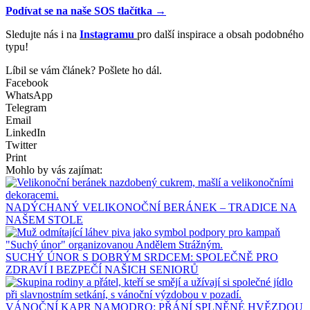
Podívat se na naše SOS tlačítka →
Sledujte nás i na
Instagramu
pro další inspirace a obsah podobného
typu!
Líbil se vám článek? Pošlete ho dál.
Facebook
WhatsApp
Telegram
Email
LinkedIn
Twitter
Print
Mohlo by vás zajímat:
NADÝCHANÝ VELIKONOČNÍ BERÁNEK – TRADICE NA
NAŠEM STOLE
SUCHÝ ÚNOR S DOBRÝM SRDCEM: SPOLEČNĚ PRO
ZDRAVÍ I BEZPEČÍ NAŠICH SENIORŮ
VÁNOČNÍ KAPR NAMODRO: PŘÁNÍ SPLNĚNÉ HVĚZDOU