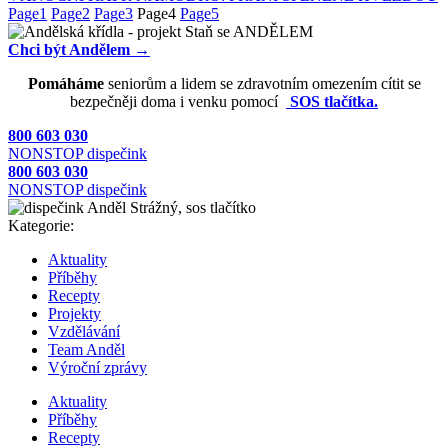
Page
1
Page
2
Page
3
Page
4
Page
5
Chci být Andělem →
Pomáháme
seniorům a lidem se zdravotním omezením cítit se
bezpečněji doma i venku pomocí
SOS tlačítka.
800 603 030
NONSTOP dispečink
800 603 030
NONSTOP dispečink
Kategorie:
Aktuality
Příběhy
Recepty
Projekty
Vzdělávání
Team Anděl
Výroční zprávy
Aktuality
Příběhy
Recepty