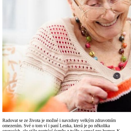
Radovat se ze života je možné i navzdory velkým zdravotním
omezením. Své o tom ví i paní Lenka, která je po několika
operacích, ale stále neztrácí úsměv z tváře a smysl pro humor. K