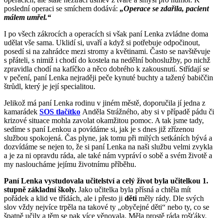
poslední operaci se smíchem dodává:
„Operace se zdařila, pacient
málem umřel.“
I po všech zákrocích a operacích si však paní Lenka zvládne doma
udělat vše sama. Uklidí si, uvaří a když si potřebuje odpočinout,
posedí si na zahrádce mezi stromy a květinami. Často se navštěvuje
s přáteli, s nimiž i chodí do kostela na nedělní bohoslužby, po nichž
zpravidla chodí na kafíčko a něco dobrého k zakousnutí. Střídají se
v pečení, paní Lenka nejraději peče kynuté buchty a tažený babiččin
štrůdl, který je její specialitou.
Jelikož má paní Lenka rodinu v jiném městě, doporučila jí jedna z
kamarádek
SOS tlačítko
Anděla Strážného, aby si v případě pádu či
krizové situace mohla zavolat okamžitou pomoc. A tak jsme tady,
sedíme s paní Lenkou a povídáme si, jak je s dnes již zřízenou
službou spokojená. Čas plyne, jak tomu při milých setkáních bývá a
dozvídáme se nejen to, že si paní Lenka na naši službu velmi zvykla
a je za ni opravdu ráda, ale také nám vypráví o sobě a svém životě a
my nasloucháme jejímu životnímu příběhu.
Paní Lenka vystudovala učitelství a celý život byla učitelkou 1.
stupně základní školy.
Jako učitelka byla přísná a chtěla mít
pořádek a klid ve třídách, ale i přesto ji
děti
měly rády. Dle svých
slov vždy nejvíce trpěla na takové ty „obyčejné děti“ nebo ty, co se
špatně učily a těm se pak více věnovala. Měla prostě ráda rošťáky.