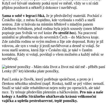
Když své bývalé studenty potká nyní ve městě, vždy se s ní rádi
přijdou pozdravit a někteří ji dokonce i navštěvují.
Sama o sobě v legraci říká,
že je předválečný materiál. Pochází z
Českého ráje, z města Kopidlno, kde vyrůstala s rodiči a starší
sestrou. Zde si hrávala na místním hřbitově s mladým panem
Zdeňkem Svěrákem, jehož rodina byla jejich sousedy (onen hřbitov
popisuje pan Svěrák ve své knize
Po strništi bos
). Na pracovní
umístění se přestěhovala do severních Čech – do Máchova kraje.
Zde založila rodinu se svým mužem a žije zde doposud. Roky je již
vdovou, ale syn s vnuky ji jezdí navštěvovat a denně si volají. Se
svou starší sestrou, která žije v Českém ráji, je také v častém
kontaktu. Rády si volají, povídají o všem možném a každý měsíc se
navštěvují.
Paní Lenka je člověk, který potřebuje společnost, a proto je i
členkou několika sdružení (např. Roska), tudíž se prý vůbec nenudí.
Snaží se také stále rehabilitovat nejen nohy po operacích, ale také
ruce. Ty trénuje především pletením a háčkováním.
Pro nás a naše
kolegy z Anděla Strážného uháčkovala krásná velikonoční
vajíčka a upletla pestrobarevné, teplé ponožky.