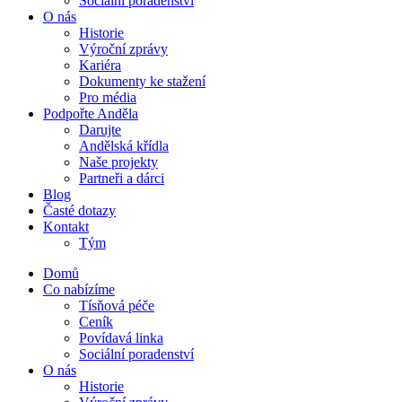
Sociální poradenství
O nás
Historie
Výroční zprávy
Kariéra
Dokumenty ke stažení
Pro média
Podpořte Anděla
Darujte
Andělská křídla
Naše projekty
Partneři a dárci
Blog
Časté dotazy
Kontakt
Tým
Domů
Co nabízíme
Tísňová péče
Ceník
Povídavá linka
Sociální poradenství
O nás
Historie