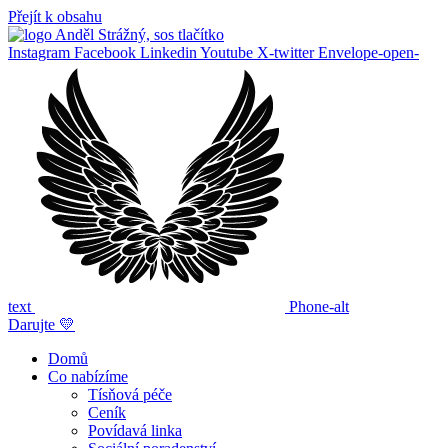
Přejít k obsahu
Instagram
Facebook
Linkedin
Youtube
X-twitter
Envelope-open-
text
Phone-alt
Darujte 💛
Domů
Co nabízíme
Tísňová péče
Ceník
Povídavá linka