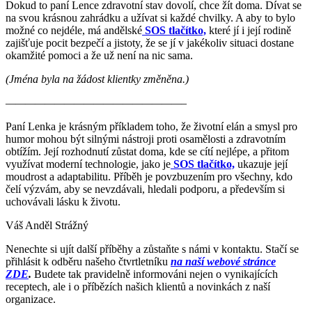
Dokud to paní Lence zdravotní stav dovolí, chce žít doma. Dívat se
na svou krásnou zahrádku a užívat si každé chvilky. A aby to bylo
možné co nejdéle, má andělské
SOS tlačítko,
které jí i její rodině
zajišťuje pocit bezpečí a jistoty, že se jí v jakékoliv situaci dostane
okamžité pomoci a že už není na nic sama.
(Jména byla na žádost klientky změněna.)
——————————————————–
Paní Lenka je krásným příkladem toho, že životní elán a smysl pro
humor mohou být silnými nástroji proti osamělosti a zdravotním
obtížím. Její rozhodnutí zůstat doma, kde se cítí nejlépe, a přitom
využívat moderní technologie, jako je
SOS tlačítko,
ukazuje její
moudrost a adaptabilitu. Příběh je povzbuzením pro všechny, kdo
čelí výzvám, aby se nevzdávali, hledali podporu, a především si
uchovávali lásku k životu.
Váš Anděl Strážný
N
enechte si ujít další příběhy a zůstaňte s námi v kontaktu. Stačí se
přihlásit k odběru našeho čtvrtletníku
na naší webové stránce
ZDE
.
Budete tak pravidelně informováni nejen o vynikajících
receptech, ale i o příbězích našich klientů a novinkách z naší
organizace.