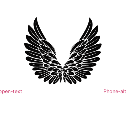
open-text
Phone-alt