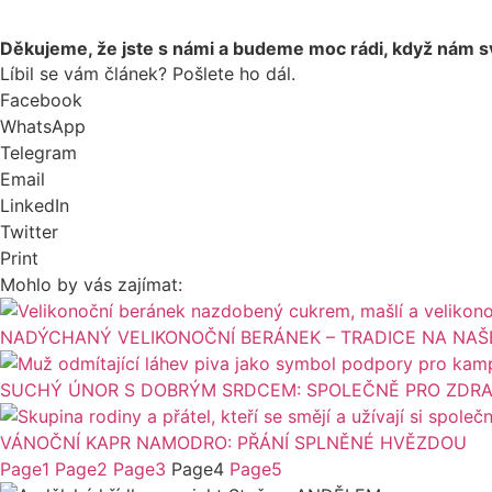
Děkujeme, že jste s námi a budeme moc rádi, když nám s
Líbil se vám článek? Pošlete ho dál.
Facebook
WhatsApp
Telegram
Email
LinkedIn
Twitter
Print
Mohlo by vás zajímat:
NADÝCHANÝ VELIKONOČNÍ BERÁNEK – TRADICE NA NAŠ
SUCHÝ ÚNOR S DOBRÝM SRDCEM: SPOLEČNĚ PRO ZDRAVÍ
VÁNOČNÍ KAPR NAMODRO: PŘÁNÍ SPLNĚNÉ HVĚZDOU
Page
1
Page
2
Page
3
Page
4
Page
5