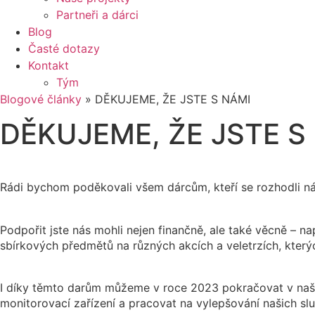
Partneři a dárci
Blog
Časté dotazy
Kontakt
Tým
Blogové články
»
DĚKUJEME, ŽE JSTE S NÁMI
DĚKUJEME, ŽE JSTE S
Rádi bychom poděkovali všem dárcům, kteří se rozhodli nás
Podpořit jste nás mohli nejen finančně, ale také věcně – 
sbírkových předmětů na různých akcích a veletrzích, kterýc
I díky těmto darům můžeme v roce 2023 pokračovat v naší
monitorovací zařízení a pracovat na vylepšování našich sl