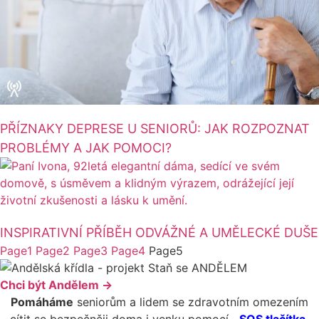
PŘÍZNAKY DEPRESE U SENIORŮ: JAK ROZPOZNAT
PROBLÉMY A JAK POMOCI?
INSPIRATIVNÍ PŘÍBĚH ODVÁŽNÉ A UMĚLECKÉ DUŠE
Page
1
Page
2
Page
3
Page
4
Page
5
Chci být Andělem →
Pomáháme
seniorům a lidem se zdravotním omezením