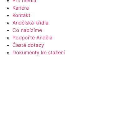
Pro média
Kariéra
Kontakt
Andělská křídla
Co nabízíme
Podpořte Anděla
Časté dotazy
Dokumenty ke stažení
Pro média
Kariéra
Kontakt
Ochrana osobních údajů
Ochrana osobních údajů
Instagram
Facebook
Linkedin
Youtube
Envelope-open-text
Phone-alt
Volat
Daruj