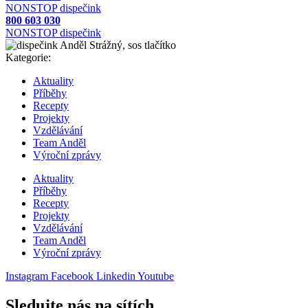
NONSTOP dispečink
800 603 030
NONSTOP dispečink
Kategorie:
Aktuality
Příběhy
Recepty
Projekty
Vzdělávání
Team Anděl
Výroční zprávy
Aktuality
Příběhy
Recepty
Projekty
Vzdělávání
Team Anděl
Výroční zprávy
Instagram
Facebook
Linkedin
Youtube
Sledujte nás na sítích