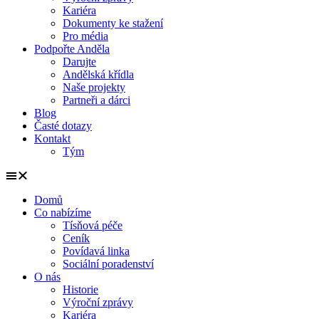
Kariéra
Dokumenty ke stažení
Pro média
Podpořte Anděla
Darujte
Andělská křídla
Naše projekty
Partneři a dárci
Blog
Časté dotazy
Kontakt
Tým
Domů
Co nabízíme
Tísňová péče
Ceník
Povídavá linka
Sociální poradenství
O nás
Historie
Výroční zprávy
Kariéra