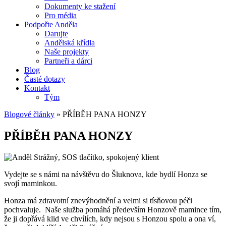
Dokumenty ke stažení
Pro média
Podpořte Anděla
Darujte
Andělská křídla
Naše projekty
Partneři a dárci
Blog
Časté dotazy
Kontakt
Tým
Blogové články
»
PŘÍBĚH PANA HONZY
PŘÍBĚH PANA HONZY
Vydejte se s námi na návštěvu do Šluknova, kde bydlí Honza se
svojí maminkou.
Honza má zdravotní znevýhodnění a velmi si tísňovou péči
pochvaluje. Naše služba pomáhá především Honzově mamince tím,
že ji dopřává klid ve chvílích, kdy nejsou s Honzou spolu a ona ví,