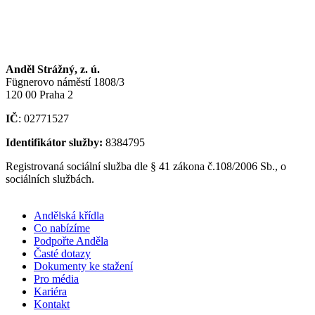
Anděl Strážný, z. ú.
Fügnerovo náměstí 1808/3
120 00 Praha 2
IČ
: 02771527
Identifikátor služby:
8384795
Registrovaná sociální služba dle § 41 zákona č.108/2006 Sb., o
sociálních službách.
Andělská křídla
Co nabízíme
Podpořte Anděla
Časté dotazy
Dokumenty ke stažení
Pro média
Kariéra
Kontakt