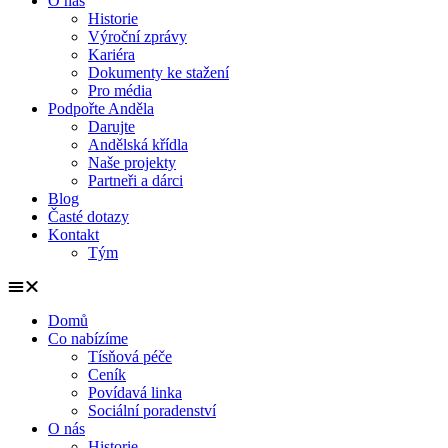
O nás
Historie
Výroční zprávy
Kariéra
Dokumenty ke stažení
Pro média
Podpořte Anděla
Darujte
Andělská křídla
Naše projekty
Partneři a dárci
Blog
Časté dotazy
Kontakt
Tým
Domů
Co nabízíme
Tísňová péče
Ceník
Povídavá linka
Sociální poradenství
O nás
Historie