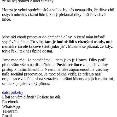
že na něj dohlíží Anděl Strážný.
Honza je velmi společenský a vůbec by nás nenapadlo, že dříve cítil
ostych mluvit s cizími lidmi, který překonal díky naší Povídavé
lince.
Moc rád chodí pracovat do chráněné dílny, o které nám krásně
vyprávěl a řekl: „
To víte, tam je hodně lidí s různými osudy, oni
neměli v životě takové štěstí jako já“.
Musíme se přiznat, že když
tohle řekl, tak nás úplně dostal.
Jsme moc rádi, že pomáháme i lidem jako je Honza. Díky patří
především všem na dispečinku a
Povídavé lince
za jejich vlídný
přístup k našim klientům. Nesmíme také zapomenout na všechny
naše sociální pracovnice. Je moc pěkné vidět, že přístup naší
organizace zakládat si na vztazích s našimi klienty a jejich rodinami,
se ukazuje jako velký přínos.
další příběhy
Líbil se vám článek? Pošlete ho dál.
Facebook
WhatsApp
Telegram
Email