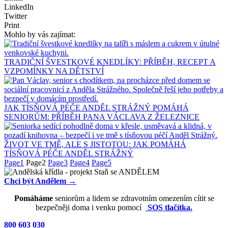
LinkedIn
Twitter
Print
Mohlo by vás zajímat:
TRADIČNÍ ŠVESTKOVÉ KNEDLÍKY: PŘÍBĚH, RECEPT A
VZPOMÍNKY NA DĚTSTVÍ
JAK TÍSŇOVÁ PÉČE ANDĚL STRÁŽNÝ POMÁHÁ
SENIORŮM: PŘÍBĚH PANA VÁCLAVA Z ŽELEZNICE
ŽIVOT VE TMĚ, ALE S JISTOTOU: JAK POMÁHÁ
TÍSŇOVÁ PÉČE ANDĚL STRÁŽNÝ
Page
1
Page
2
Page
3
Page
4
Page
5
Chci být Andělem →
Pomáháme
seniorům a lidem se zdravotním omezením cítit se
bezpečněji doma i venku pomocí
SOS tlačítka.
800 603 030