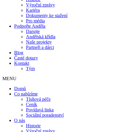
Výroční zprávy
Kariéra
Dokumenty ke stažení
Pro média
Podpořte Anděla
Darujte
Andělská křídla
Naše projekty
Partneři a dárci
Blog
Časté dotazy
Kontakt
Tým
MENU
Domů
Co nabízíme
Tísňová péče
Ceník
Povídavá linka
Sociální poradenství
O nás
Historie
Výroční zprávy