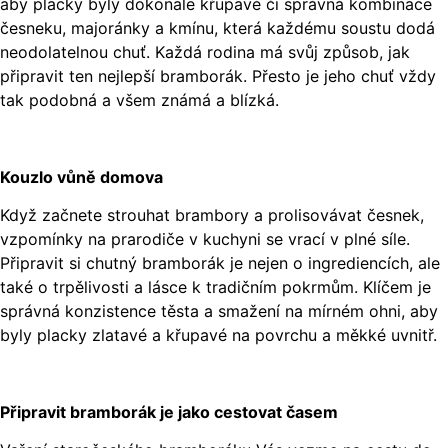
aby placky byly dokonale křupavé či správná kombinace
česneku, majoránky a kmínu, která každému soustu dodá
neodolatelnou chuť. Každá rodina má svůj způsob, jak
připravit ten nejlepší bramborák. Přesto je jeho chuť vždy
tak podobná a všem známá a blízká.
Kouzlo vůně domova
Když začnete strouhat brambory a prolisovávat česnek,
vzpomínky na prarodiče v kuchyni se vrací v plné síle.
Připravit si chutný bramborák je nejen o ingrediencích, ale
také o trpělivosti a lásce k tradičním pokrmům. Klíčem je
správná konzistence těsta a smažení na mírném ohni, aby
byly placky zlatavé a křupavé na povrchu a měkké uvnitř.
Připravit bramborák je jako cestovat časem