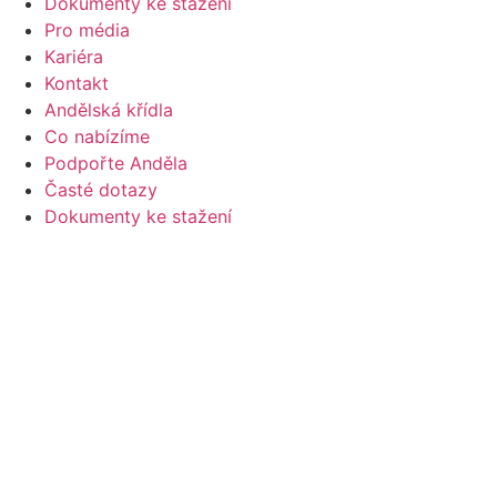
Dokumenty ke stažení
Pro média
Kariéra
Kontakt
Andělská křídla
Co nabízíme
Podpořte Anděla
Časté dotazy
Dokumenty ke stažení
Pro média
Kariéra
Kontakt
Ochrana osobních údajů
Ochrana osobních údajů
Instagram
Facebook
Linkedin
Youtube
Envelope-open-text
Phone-alt
Volat
Daruj