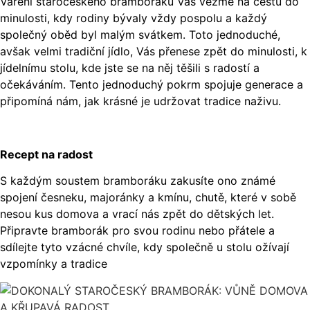
Vaření staročeského bramboráku Vás vezme na cestu do
minulosti, kdy rodiny bývaly vždy pospolu a každý
společný oběd byl malým svátkem. Toto jednoduché,
avšak velmi tradiční jídlo, Vás přenese zpět do minulosti, k
jídelnímu stolu, kde jste se na něj těšili s radostí a
očekáváním. Tento jednoduchý pokrm spojuje generace a
připomíná nám, jak krásné je udržovat tradice naživu.
Recept na radost
S každým soustem bramboráku zakusíte ono známé
spojení česneku, majoránky a kmínu, chutě, které v sobě
nesou kus domova a vrací nás zpět do dětských let.
Připravte bramborák pro svou rodinu nebo přátele a
sdílejte tyto vzácné chvíle, kdy společně u stolu ožívají
vzpomínky a tradice