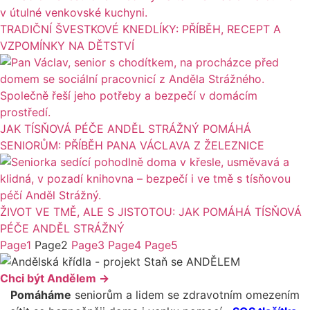
TRADIČNÍ ŠVESTKOVÉ KNEDLÍKY: PŘÍBĚH, RECEPT A
VZPOMÍNKY NA DĚTSTVÍ
JAK TÍSŇOVÁ PÉČE ANDĚL STRÁŽNÝ POMÁHÁ
SENIORŮM: PŘÍBĚH PANA VÁCLAVA Z ŽELEZNICE
ŽIVOT VE TMĚ, ALE S JISTOTOU: JAK POMÁHÁ TÍSŇOVÁ
PÉČE ANDĚL STRÁŽNÝ
Page
1
Page
2
Page
3
Page
4
Page
5
Chci být Andělem →
Pomáháme
seniorům a lidem se zdravotním omezením