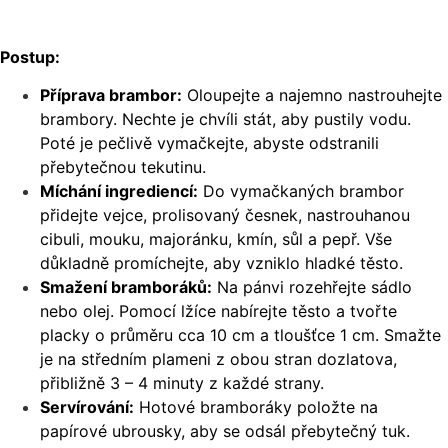
Postup:
Příprava brambor:
Oloupejte a najemno nastrouhejte
brambory. Nechte je chvíli stát, aby pustily vodu.
Poté je pečlivě vymačkejte, abyste odstranili
přebytečnou tekutinu.
Míchání ingrediencí:
Do vymačkaných brambor
přidejte vejce, prolisovaný česnek, nastrouhanou
cibuli, mouku, majoránku, kmín, sůl a pepř. Vše
důkladně promíchejte, aby vzniklo hladké těsto.
Smažení bramboráků:
Na pánvi rozehřejte sádlo
nebo olej. Pomocí lžíce nabírejte těsto a tvořte
placky o průměru cca 10 cm a tloušťce 1 cm. Smažte
je na středním plameni z obou stran dozlatova,
přibližně 3 – 4 minuty z každé strany.
Servírování:
Hotové bramboráky položte na
papírové ubrousky, aby se odsál přebytečný tuk.