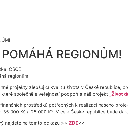
NŮM!
B POMÁHÁ REGIONŮM!
áhá regionům.
projekty zlepšující kvalitu života v České republice, proj
které společně s veřejností podpoří a náš projekt
„Život 
inančních prostředků potřebných k realizaci našeho projekt
, 35 000 Kč a 25 000 Kč. V celé České republice bude dar
erý najdete na tomto odkazu >>
ZDE
<<