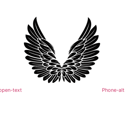
open-text
Phone-alt