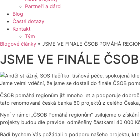
Partneři a dárci
Blog
Časté dotazy
Kontakt
Tým
Blogové články
»
JSME VE FINÁLE ČSOB POMÁHÁ REGIO
JSME VE FINÁLE ČSO
Jsme velmi vděční, že jsme se dostali do finále ČSOB pom
ČSOB pomáhá regionům již mnoho let a podporuje dobročinné 
tato renomovaná česká banka 60 projektů z celého Česka, 
Nyní v rámci „ČSOB Pomáhá regionům“ usilujeme o získání f
projekty budou dle pravidel odměněny částkami 40 000 Kč
Rádi bychom Vás požádali o podporu našeho projektu, kt