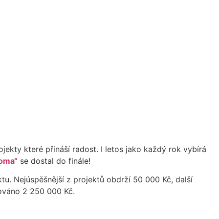
ekty které přináší radost. I letos jako každý rok vybírá
doma“
se dostal do finále!
u. Nejúspěšnější z projektů obdrží 50 000 Kč, další
ováno 2 250 000 Kč.