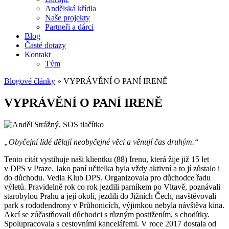
Andělská křídla
Naše projekty
Partneři a dárci
Blog
Časté dotazy
Kontakt
Tým
Blogové články
»
VYPRÁVĚNÍ O PANÍ IRENĚ
VYPRÁVĚNÍ O PANÍ IRENĚ
„Obyčejní lidé dělají neobyčejné věci a věnují čas druhým.“
Tento c
itát vystihuje naši klientku (88)
Irenu, která žije již 15 let
v DPS v Praze.
Jako paní učitelka byla vždy aktivní a to jí zůstalo i
do důchodu. Vedla Klub DPS. Organizovala pro důchodce řadu
výletů. Pravidelně rok co rok jezdili parníkem
po Vltavě
, poznávali
starobylou Prahu a její okolí, jezdili do Jižních Čech, navštěvovali
park s rododendrony v Průhonicích, výjimkou nebyla návštěva kina
.
Akcí se zúčastňovali důchodci s různým postižením, s chodítky.
Spolupracovala s cestovními kancelářemi. V roce 2017 dostala od