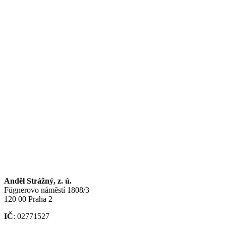
Anděl Strážný, z. ú.
Fügnerovo náměstí 1808/3
120 00 Praha 2
IČ
: 02771527