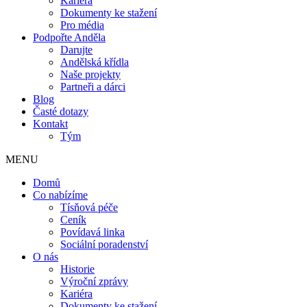
Kariéra
Dokumenty ke stažení
Pro média
Podpořte Anděla
Darujte
Andělská křídla
Naše projekty
Partneři a dárci
Blog
Časté dotazy
Kontakt
Tým
MENU
Domů
Co nabízíme
Tísňová péče
Ceník
Povídavá linka
Sociální poradenství
O nás
Historie
Výroční zprávy
Kariéra
Dokumenty ke stažení