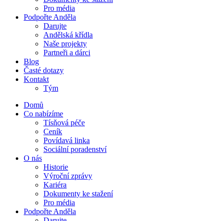
Pro média
Podpořte Anděla
Darujte
Andělská křídla
Naše projekty
Partneři a dárci
Blog
Časté dotazy
Kontakt
Tým
Domů
Co nabízíme
Tísňová péče
Ceník
Povídavá linka
Sociální poradenství
O nás
Historie
Výroční zprávy
Kariéra
Dokumenty ke stažení
Pro média
Podpořte Anděla
Darujte