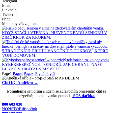
Telegram
Email
LinkedIn
Twitter
Print
Mohlo by vás zajímat:
KDYŽ STAČÍ 1 VTEŘINA. PREVENCE PÁDŮ SENIORŮ V
ZIMĚ KROK ZA KROKEM.
5 TRADIČNÍCH DRUHŮ VÁNOČNÍHO CUKROVÍ, KTERÉ
VONÍ DOMOVEM
KYBERBEZPEČNOST SENIORŮ: JAK CHRÁNIT NAŠE
BLÍZKÉ V DIGITÁLNÍM SVĚTĚ
Page
1
Page
2
Page
3
Page
4
Page
5
Chci být Andělem →
Pomáháme
seniorům a lidem se zdravotním omezením cítit se
bezpečněji doma i venku pomocí
SOS tlačítka.
800 603 030
NONSTOP dispečink