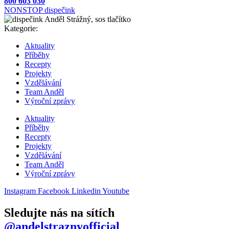
800 603 030
NONSTOP dispečink
Kategorie:
Aktuality
Příběhy
Recepty
Projekty
Vzdělávání
Team Anděl
Výroční zprávy
Aktuality
Příběhy
Recepty
Projekty
Vzdělávání
Team Anděl
Výroční zprávy
Instagram
Facebook
Linkedin
Youtube
Sledujte nás na sítích
@andelstraznyofficial