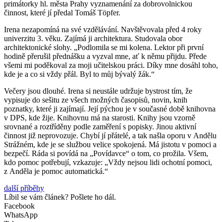
pr
imátorky hl.
města Prahy vyznamenání za dobrovolnickou
činnost
, k
teré jí předal Tomáš
Töpfer
.
Irena nezapomíná na své vzdělávání. Navštěvovala před 4 roky
univerzitu 3.
věku. Zajímá ji architektura. Studovala obor
architektonické slohy. „Podlomil
a
se
mi kolena
. Lektor při první
hodině přerušil přednášku a vyzval mne, ať k němu přijdu. Přede
všemi mi poděkoval za moji
učitelskou
práci.
Díky mne dosáhl toho,
kde je a co si vždy přál.
Byl to můj bývalý žák.“
Večery jsou dlouhé. Irena si neustále udržuje bystrost tím, že
vypisuje do sešitu ze všech možných časopisů, novin
, knih
poznatky, které ji zajímají. Její pýchou je v současné době knihovna
v DPS, kde žije. Knihovnu má na starosti. Knihy jsou vzorně
srovnané
a roztří
děny podle zaměření s popisky.
Jinou
aktivní
činnost již neprovozuje. Chybí jí přátelé, a tak našla oporu v Andělu
Strážném, kde je se službou velice spokojená. Má jistotu v pomoci a
bezpečí. Ráda si povídá na „
Povídavce
“ o tom, co prožila. Všem,
kdo pomoc potřebují
,
vzkazuje: „Vždy nejsou lidi ochotní pomoci,
z Anděla je pomoc automatická.“
další příběhy
Líbil se vám článek? Pošlete ho dál.
Facebook
WhatsApp