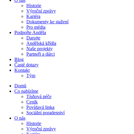
O nás
Historie
Výroční zprávy
Kariéra
Dokumenty ke stažení
Pro média
Podpořte Anděla
Darujte
Andělská křídla
Naše projekty
Partneři a dárci
Blog
Časté dotazy
Kontakt
Tým
Domů
Co nabízíme
Tísňová péče
Ceník
Povídavá linka
Sociální poradenství
O nás
Historie
Výroční zprávy