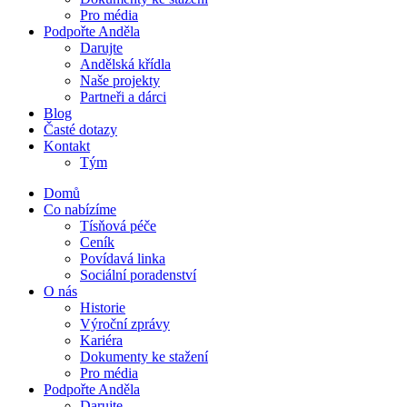
Pro média
Podpořte Anděla
Darujte
Andělská křídla
Naše projekty
Partneři a dárci
Blog
Časté dotazy
Kontakt
Tým
Domů
Co nabízíme
Tísňová péče
Ceník
Povídavá linka
Sociální poradenství
O nás
Historie
Výroční zprávy
Kariéra
Dokumenty ke stažení
Pro média
Podpořte Anděla
Darujte