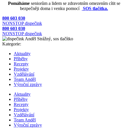
Pomáháme
seniorům a lidem se zdravotním omezením cítit se
bezpečněji doma i venku pomocí
SOS tlačítka.
800 603 030
NONSTOP dispečink
800 603 030
NONSTOP dispečink
Kategorie:
Aktuality
Příběhy
Recepty
Projekty
Vzdělávání
Team Anděl
Výroční zprávy
Aktuality
Příběhy
Recepty
Projekty
Vzdělávání
Team Anděl
Výroční zprávy