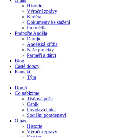
O nás
Historie
Výroční zprávy
Kariéra
Dokumenty ke stažení
Pro média
Podpořte Anděla
Darujte
Andělská křídla
Naše projekty
Partneři a dárci
Blog
Časté dotazy
Kontakt
Tým
Domů
Co nabízíme
Tísňová péče
Ceník
Povídavá linka
Sociální poradenství
O nás
Historie
Výroční zprávy