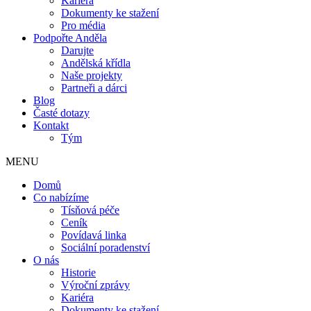
Kariéra
Dokumenty ke stažení
Pro média
Podpořte Anděla
Darujte
Andělská křídla
Naše projekty
Partneři a dárci
Blog
Časté dotazy
Kontakt
Tým
MENU
Domů
Co nabízíme
Tísňová péče
Ceník
Povídavá linka
Sociální poradenství
O nás
Historie
Výroční zprávy
Kariéra
Dokumenty ke stažení