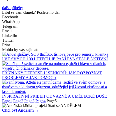
další příběhy
Líbil se vám článek? Pošlete ho dál.
Facebook
WhatsApp
Telegram
Email
LinkedIn
Twitter
Print
Mohlo by vás zajímat:
I VE SVÝCH 100 LETECH JE PANÍ EVA STÁLE AKTIVNÍ
PŘÍZNAKY DEPRESE U SENIORŮ: JAK ROZPOZNAT
PROBLÉMY A JAK POMOCI?
INSPIRATIVNÍ PŘÍBĚH ODVÁŽNÉ A UMĚLECKÉ DUŠE
Page
1
Page
2
Page
3
Page
4
Page
5
Chci být Andělem →