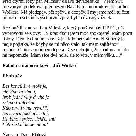
Před čtyřmi roky pan Miloslav oslavil devadesátku. Všem 90ti
pozvaným poděkoval přednesem Balady o námořníkovi od Jiřího
Wolkera. Má předzpěv, pět zpěvů a dozpěv. I my jsme měli tu čest
při našem setkání slyšet první zpěv, byl to úžasný zážitek.
Rozloučili jsme se. Pan Miloslav, který používá náš TIPEC, nás
vyprovodil se slovy: „ S krabičkou jsem moc spokojený. Mám pocit
jistoty. Denně chodím, sice už jen kilometr, ale Anděl Strážný je
moje pojistka, že kdyby se mi něco stalo, tak mám zajištěnou
pomoc. Cítím se mnohem lépe a už se nebojím, že spadnu a nikdo
mi nepomůže. Mám sice dvě hole, ale to víte, v mém věku….“
Balada o námořníkovi – Jiří Wolker
Předzpěv
Bez konců širé moře je,
jde vlna za vlnou,
hrob jedné vlny druhé je
zelenou kolébkou.
Kdo první vlnu vytvořil,
ten stvořil také poslední.
Hlubinou srdce, vichře, zni!
Bůh zůstaň nade mnou!
Napsala: Dana Fialová