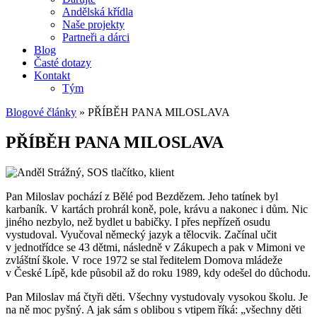
Andělská křídla
Naše projekty
Partneři a dárci
Blog
Časté dotazy
Kontakt
Tým
Blogové články
»
PŘÍBĚH PANA MILOSLAVA
PŘÍBĚH PANA MILOSLAVA
Pan Miloslav pochází z Bělé pod Bezdězem. Jeho tatínek byl
karbaník. V kartách prohrál koně, pole, krávu a nakonec i dům. Nic
jiného nezbylo, než bydlet u babičky. I přes nepřízeň osudu
vystudoval. Vyučoval německý jazyk a tělocvik. Začínal učit
v jednotřídce se 43 dětmi, následně v Zákupech a pak v Mimoni ve
zvláštní škole. V roce 1972 se stal ředitelem Domova mládeže
v České Lípě, kde působil až do roku 1989, kdy odešel do důchodu.
Pan Miloslav má čtyři děti. Všechny vystudovaly vysokou školu. Je
na ně moc pyšný. A jak sám s oblibou s vtipem říká: „všechny děti