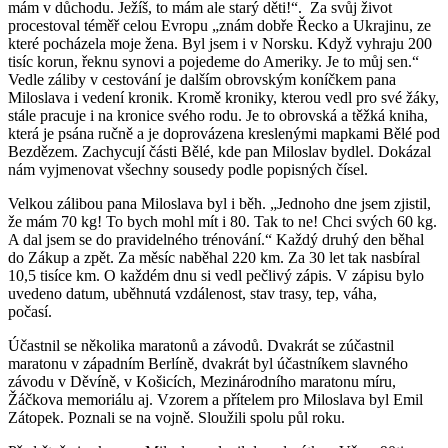
mám v důchodu. Ježíš, to mám ale starý děti!“. Za svůj život
procestoval téměř celou Evropu „znám dobře Řecko a Ukrajinu, ze
které pocházela moje žena. Byl jsem i v Norsku. Když vyhraju 200
tisíc korun, řeknu synovi a pojedeme do Ameriky. Je to můj sen.“
Vedle záliby v cestování je dalším obrovským koníčkem pana
Miloslava i vedení kronik. Kromě kroniky, kterou vedl pro své žáky,
stále pracuje i na kronice svého rodu. Je to obrovská a těžká kniha,
která je psána ručně a je doprovázena kreslenými mapkami Bělé pod
Bezdězem. Zachycují části Bělé, kde pan Miloslav bydlel. Dokázal
nám vyjmenovat všechny sousedy podle popisných čísel.
Velkou zálibou pana Miloslava byl i běh. „Jednoho dne jsem zjistil,
že mám 70 kg! To bych mohl mít i 80. Tak to ne! Chci svých 60 kg.
A dal jsem se do pravidelného trénování.“ Každý druhý den běhal
do Zákup a zpět. Za měsíc naběhal 220 km. Za 30 let tak nasbíral
10,5 tisíce km. O každém dnu si vedl pečlivý zápis. V zápisu bylo
uvedeno datum, uběhnutá vzdálenost, stav trasy, tep, váha,
počasí.
Účastnil se několika maratonů a závodů. Dvakrát se zúčastnil
maratonu v západním Berlíně, dvakrát byl účastníkem slavného
závodu v Děvíně, v Košicích, Mezinárodního maratonu míru,
Žáčkova memoriálu aj. Vzorem a přítelem pro Miloslava byl Emil
Zátopek. Poznali se na vojně. Sloužili spolu půl roku.