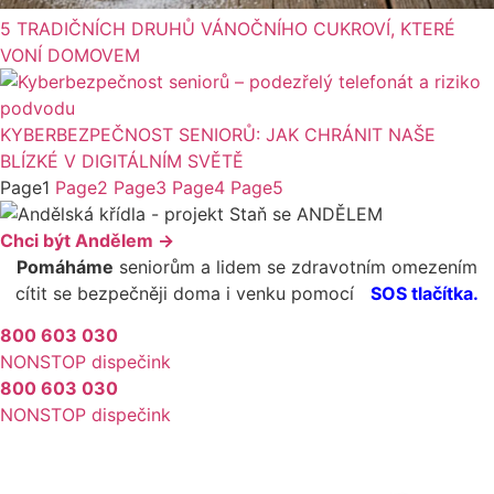
5 TRADIČNÍCH DRUHŮ VÁNOČNÍHO CUKROVÍ, KTERÉ
VONÍ DOMOVEM
KYBERBEZPEČNOST SENIORŮ: JAK CHRÁNIT NAŠE
BLÍZKÉ V DIGITÁLNÍM SVĚTĚ
Page
1
Page
2
Page
3
Page
4
Page
5
Chci být Andělem →
Pomáháme
seniorům a lidem se zdravotním omezením
cítit se bezpečněji doma i venku pomocí
SOS tlačítka.
800 603 030
NONSTOP dispečink
800 603 030
NONSTOP dispečink