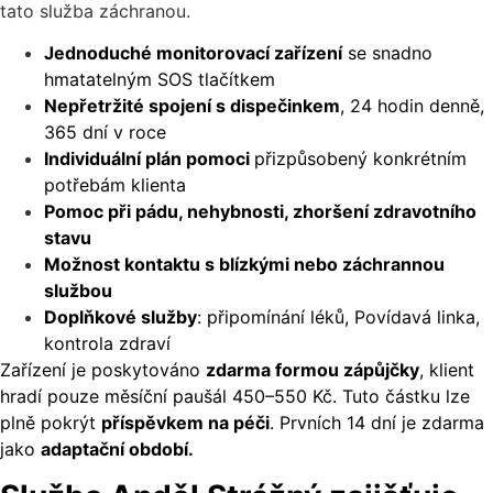
tato služba záchranou.
Jednoduché monitorovací zařízení
se snadno
hmatatelným SOS tlačítkem
Nepřetržité spojení s dispečinkem
, 24 hodin denně,
365 dní v roce
Individuální plán pomoci
přizpůsobený konkrétním
potřebám klienta
Pomoc při pádu, nehybnosti, zhoršení zdravotního
stavu
Možnost kontaktu s blízkými nebo záchrannou
službou
Doplňkové služby
: připomínání léků, Povídavá linka,
kontrola zdraví
Zařízení je poskytováno
zdarma formou zápůjčky
, klient
hradí pouze měsíční paušál 450–550 Kč. Tuto částku lze
plně pokrýt
příspěvkem na péči
. Prvních 14 dní je zdarma
jako
adaptační období.