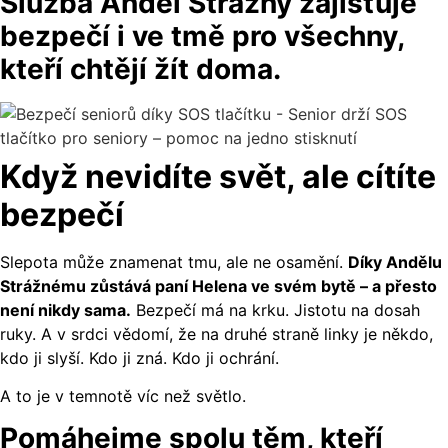
Služba Anděl Strážný zajišťuje
bezpečí i ve tmě pro všechny,
kteří chtějí žít doma.
Když nevidíte svět, ale cítíte
bezpečí
Slepota může znamenat tmu, ale ne osamění.
Díky Andělu
Strážnému zůstává paní Helena ve svém bytě – a přesto
není nikdy sama.
Bezpečí má na krku. Jistotu na dosah
ruky. A v srdci vědomí, že na druhé straně linky je někdo,
kdo ji slyší. Kdo ji zná. Kdo ji ochrání.
A to je v temnotě víc než světlo.
Pomáhejme spolu těm, kteří