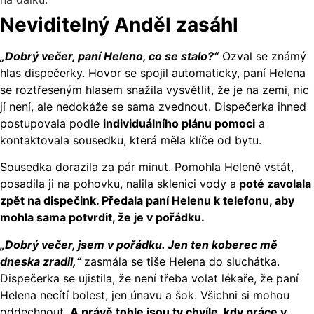
Neviditelný Anděl zasáhl
„Dobrý večer, paní Heleno, co se stalo?“
Ozval se známý
hlas dispečerky. Hovor se spojil automaticky, paní Helena
se roztřeseným hlasem snažila vysvětlit, že je na zemi, nic
jí není, ale nedokáže se sama zvednout. Dispečerka ihned
postupovala podle
individuálního plánu pomoci
a
kontaktovala sousedku, která měla klíče od bytu.
Sousedka dorazila za pár minut. Pomohla Heleně vstát,
posadila ji na pohovku, nalila sklenici vody a
poté zavolala
zpět na dispečink. Předala paní Helenu k telefonu, aby
mohla sama potvrdit, že je v pořádku.
„Dobrý večer, jsem v pořádku. Jen ten koberec mě
dneska zradil,“
zasmála se tiše Helena do sluchátka.
Dispečerka se ujistila, že není třeba volat lékaře, že paní
Helena necítí bolest, jen únavu a šok. Všichni si mohou
oddechnout.
A právě tohle jsou ty chvíle, kdy práce v