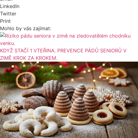
LinkedIn
Twitter
Print
Mohlo by vás zajímat:
KDYŽ STAČÍ 1 VTEŘINA. PREVENCE PÁDŮ SENIORŮ V
ZIMĚ KROK ZA KROKEM.