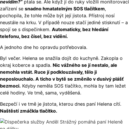
nevidím?“
ptala se. Ale když jí do ruky vložili monitorovací
zařízení se
snadno hmatatelným SOS tlačítkem
,
pochopila, že tohle může být její jistota. Přístroj nosí
neustále na krku. V případě nouze stačí jediné stisknutí – a
spojí se s dispečinkem.
A
utomaticky, bez hledání
telefonu, bez čísel, bez vidění.
A jednoho dne ho opravdu potřebovala.
Byl večer. Helena se snažila dojít do kuchyně. Zakopla o
okraj koberce a spadla.
Nic vážného se jí nestalo, ale
nemohla vstát. Ruce jí podklouzávaly, tělo ji
neposlouchalo. A ticho v bytě se změnilo v dusivý plášť
bezmoci.
Kdyby neměla SOS tlačítko, mohla by tam ležet
celé hodiny. Ve tmě, sama, vyděšená.
Bezpečí i ve tmě je jistota, kterou dnes paní Helena cítí.
Naštěstí zmáčkla tlačítko.