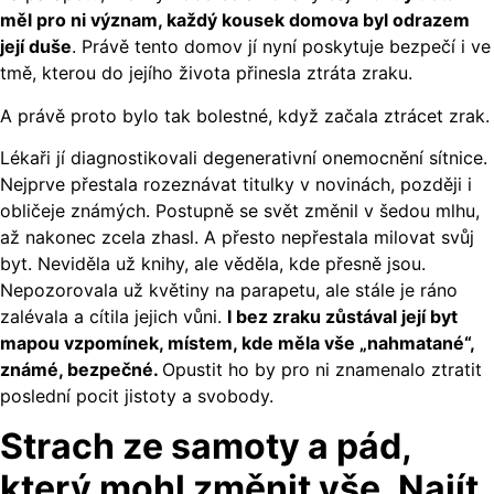
měl pro ni význam, každý kousek domova byl odrazem
její duše
. Právě tento domov jí nyní poskytuje bezpečí i ve
tmě, kterou do jejího života přinesla ztráta zraku.
A právě proto bylo tak bolestné, když začala ztrácet zrak.
Lékaři jí diagnostikovali degenerativní onemocnění sítnice.
Nejprve přestala rozeznávat titulky v novinách, později i
obličeje známých. Postupně se svět změnil v šedou mlhu,
až nakonec zcela zhasl. A přesto nepřestala milovat svůj
byt. Neviděla už knihy, ale věděla, kde přesně jsou.
Nepozorovala už květiny na parapetu, ale stále je ráno
zalévala a cítila jejich vůni.
I bez zraku zůstával její byt
mapou vzpomínek, místem, kde měla vše „nahmatané“,
známé, bezpečné.
Opustit ho by pro ni znamenalo ztratit
poslední pocit jistoty a svobody.
Strach ze samoty a pád,
který mohl změnit vše.
Najít