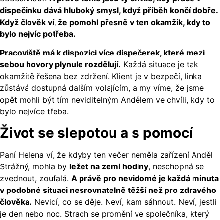
dispečinku dává hluboký smysl, když příběh končí dobře.
Když člověk ví, že pomohl přesně v ten okamžik, kdy to
bylo nejvíc potřeba.
Pracoviště má k dispozici více dispečerek, které mezi
sebou hovory plynule rozdělují.
Každá situace je tak
okamžitě řešena bez zdržení. Klient je v bezpečí, linka
zůstává dostupná dalším volajícím, a my víme, že jsme
opět mohli být tím neviditelným Andělem ve chvíli, kdy to
bylo nejvíce třeba.
Život se slepotou a s pomocí
Paní Helena ví, že kdyby ten večer neměla zařízení Anděl
Strážný, mohla by
ležet na zemi hodiny
, neschopná se
zvednout, zoufalá.
A právě pro nevidomé je každá minuta
v podobné situaci nesrovnatelně těžší než pro zdravého
člověka.
Nevidí, co se děje. Neví, kam sáhnout. Neví, jestli
je den nebo noc. Strach se promění ve společníka, který