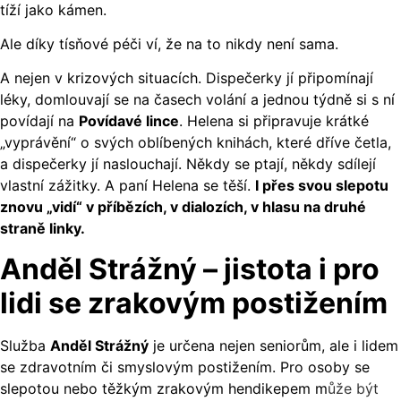
tíží jako kámen.
Ale díky tísňové péči ví, že na to nikdy není sama.
A nejen v krizových situacích. Dispečerky jí připomínají
léky, domlouvají se na časech volání a jednou týdně si s ní
povídají na
Povídavé lince
. Helena si připravuje krátké
„vyprávění“ o svých oblíbených knihách, které dříve četla,
a dispečerky jí naslouchají. Někdy se ptají, někdy sdílejí
vlastní zážitky. A paní Helena se těší.
I přes svou slepotu
znovu „vidí“ v příbězích, v dialozích, v hlasu na druhé
straně linky.
Anděl Strážný – jistota i pro
lidi se zrakovým postižením
Služba
Anděl Strážný
je určena nejen seniorům, ale i lidem
se zdravotním či smyslovým postižením. Pro osoby se
slepotou nebo těžkým zrakovým hendikepem m
ůže být