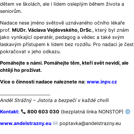
dětem ve školách, ale i lidem osleplým během života a
seniorům.
Nadace nese jméno světově uznávaného očního lékaře
prof.
MUDr. Václava Vejdovského, DrSc
., který byl znám
jako vynikající operatér, pedagog a vědec a také svým
laskavým přístupem k lidem bez rozdílu. Pro nadaci je čest
pokračovat v jeho odkazu.
Pomáhejte s námi. Pomáhejte těm, kteří svět nevidí, ale
chtějí ho prožívat.
Více o činnosti nadace naleznete na:
www.inpv.cz
________________________
Anděl Strážný – Jistota a bezpečí v každé chvíli
Kontakt:
800 603 030
(bezplatná linka NONSTOP)
www.andelstrazny.eu
poptavka@andelstrazny.eu