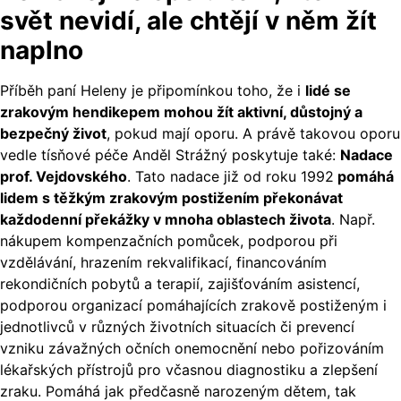
svět nevidí, ale chtějí v něm žít
naplno
Příběh paní Heleny je připomínkou toho, že i
lidé se
zrakovým hendikepem mohou žít aktivní, důstojný a
bezpečný život
, pokud mají oporu. A právě takovou oporu
vedle tísňové péče Anděl Strážný poskytuje také:
Nadace
prof. Vejdovského
. Tato nadace již od roku 1992
pomáhá
lidem s těžkým zrakovým postižením překonávat
každodenní překážky v mnoha oblastech života
. Např.
nákupem kompenzačních pomůcek, podporou při
vzdělávání, hrazením rekvalifikací, financováním
rekondičních pobytů a terapií, zajišťováním asistencí,
podporou organizací pomáhajících zrakově postiženým i
jednotlivců v různých životních situacích či prevencí
vzniku závažných očních onemocnění nebo pořizováním
lékařských přístrojů pro včasnou diagnostiku a zlepšení
zraku. Pomáhá jak předčasně narozeným dětem, tak