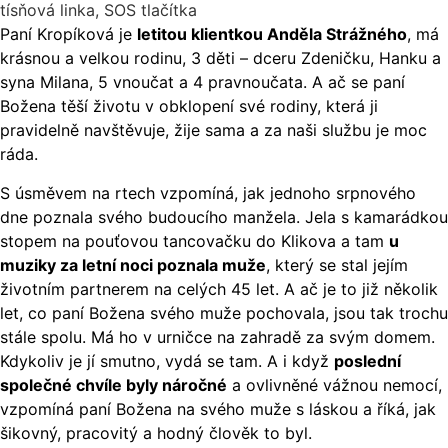
Paní Kropíková je
letitou klientkou Anděla Strážného
, má
krásnou a velkou rodinu, 3 děti – dceru Zdeničku, Hanku a
syna Milana, 5 vnoučat a 4 pravnoučata. A ač se paní
Božena těší životu v obklopení své rodiny, která ji
pravidelně navštěvuje, žije sama a za naši službu je moc
ráda.
S úsměvem na rtech vzpomíná, jak jednoho srpnového
dne poznala svého budoucího manžela. Jela s kamarádkou
stopem na pouťovou tancovačku do Klikova a tam
u
muziky za letní noci poznala muže
, který se stal jejím
životním partnerem na celých 45 let. A ač je to již několik
let, co paní Božena svého muže pochovala, jsou tak trochu
stále spolu. Má ho v urničce na zahradě za svým domem.
Kdykoliv je jí smutno, vydá se tam. A i když
poslední
společné chvíle byly náročné
a ovlivněné vážnou nemocí,
vzpomíná paní Božena na svého muže s láskou a říká, jak
šikovný, pracovitý a hodný člověk to byl.