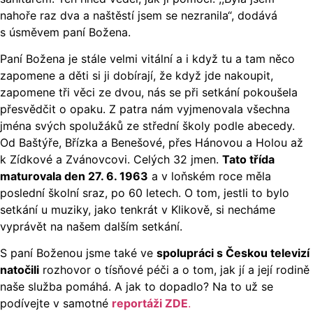
nahoře raz dva a naštěstí jsem se nezranila“, dodává
s úsměvem paní Božena.
Paní Božena je stále velmi vitální a i když tu a tam něco
zapomene a děti si ji dobírají, že když jde nakoupit,
zapomene tři věci ze dvou, nás se při setkání pokoušela
přesvědčit o opaku. Z patra nám vyjmenovala všechna
jména svých spolužáků ze střední školy podle abecedy.
Od Baštýře, Břízka a Benešové, přes Hánovou a Holou až
k Zídkové a Zvánovcovi. Celých 32 jmen.
Tato třída
maturovala den 27. 6. 1963
a v loňském roce měla
poslední školní sraz, po 60 letech. O tom, jestli to bylo
setkání u muziky, jako tenkrát v Klikově, si necháme
vyprávět na našem dalším setkání.
S paní Boženou jsme také ve
spolupráci s Českou televizí
natočili
rozhovor o tísňové péči a o tom, jak jí a její rodině
naše služba pomáhá. A jak to dopadlo? Na to už se
podívejte v samotné
reportáži ZDE
.