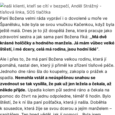
Paní Božena velmi ráda vypráví i o dovolené u moře ve
Španělsku, kde byla se svou vnučkou Kačenkou, když byla
ještě malá. Dnes je to již dospělá žena, která pracuje jako
zdravotní sestra a jak sama paní Božena říká:
,,Má dvě
krásné holčičky a hodného manžela. Já mám vůbec velké
štěstí, i mé dcery, celá má rodina, jsou hodní lidé“
.
Ale i přes to, že má paní Božena velkou rodinu, která jí
pomáhá, nastal den, který ji přiměl ke zřízení tísňové péče.
Jednoho dne ráno šla do koupelny, zakopla o prážek a
spadla.
Nemohla vstát a neúspěšnou snahou se
zvednout se tak vysílila, že pak už jen ležela a čekala, až
někdo přijde.
Upadla kolem půl sedmé ráno a čekala na
pomoc do čtvrt na jednu odpoledne, téměř 6 hodin. Bylo
štěstí, že k ní šla paní pošťačka, která ji našla. Doběhla
k sousedce, která žije se svou dcerou a jejím manželem –
sanitářem. Ten hned věděl, jak jí pomoci. ,,Byla jsem