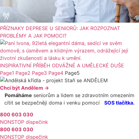
PŘÍZNAKY DEPRESE U SENIORŮ: JAK ROZPOZNAT
PROBLÉMY A JAK POMOCI?
INSPIRATIVNÍ PŘÍBĚH ODVÁŽNÉ A UMĚLECKÉ DUŠE
Page
1
Page
2
Page
3
Page
4
Page
5
Chci být Andělem →
Pomáháme
seniorům a lidem se zdravotním omezením
cítit se bezpečněji doma i venku pomocí
SOS tlačítka.
800 603 030
NONSTOP dispečink
800 603 030
NONSTOP dispečink