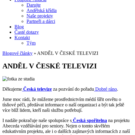
Darujte
Andělská křídla
Naše projekty
Partneři a dárci
Blog
Časté dotazy
Kontakt
Tým
Blogové články
»
ANDĚL V ČESKÉ TELEVIZI
ANDĚL V ČESKÉ TELEVIZI
Děkujeme
Česká televize
za pozvání do pořadu
Dobré ráno
.
Jsme moc rádi, že můžeme prostřednictvím médií šířit osvětu o
tísňové péči, předávat informace o naší organizaci a být tak ještě
více blíž lidem, kteří naši službu potřebují.
I nadále pokračuje naše spolupráce s
Česká spořitelna
na projektu
Abeceda vzdělávání pro seniory. Nejen o tomto skvělém
edukativním projektu, ale i o dalších zajímavých informacích z
naší