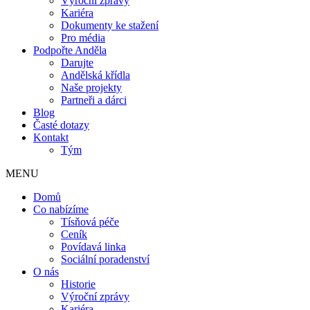
Výroční zprávy
Kariéra
Dokumenty ke stažení
Pro média
Podpořte Anděla
Darujte
Andělská křídla
Naše projekty
Partneři a dárci
Blog
Časté dotazy
Kontakt
Tým
MENU
Domů
Co nabízíme
Tísňová péče
Ceník
Povídavá linka
Sociální poradenství
O nás
Historie
Výroční zprávy
Kariéra