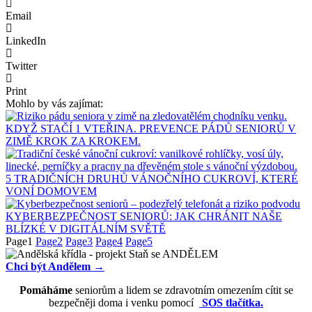
Email
LinkedIn
Twitter
Print
Mohlo by vás zajímat:
KDYŽ STAČÍ 1 VTEŘINA. PREVENCE PÁDŮ SENIORŮ V
ZIMĚ KROK ZA KROKEM.
5 TRADIČNÍCH DRUHŮ VÁNOČNÍHO CUKROVÍ, KTERÉ
VONÍ DOMOVEM
KYBERBEZPEČNOST SENIORŮ: JAK CHRÁNIT NAŠE
BLÍZKÉ V DIGITÁLNÍM SVĚTĚ
Page
1
Page
2
Page
3
Page
4
Page
5
Chci být Andělem →
Pomáháme
seniorům a lidem se zdravotním omezením cítit se
bezpečněji doma i venku pomocí
SOS tlačítka.