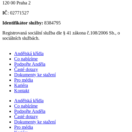
120 00 Praha 2
IČ
: 02771527
Identifikátor služby:
8384795
Registrovaná sociální služba dle § 41 zákona č.108/2006 Sb., o
sociálních službách.
Andělská křídla
Co nabízíme
Podpořte Anděla
Časté dotazy
Dokumenty ke stažení
Pro média
Kariéra
Kontakt
Andělská křídla
Co nabízíme
Podpořte Anděla
Časté dotazy
Dokumenty ke stažení
Pro média