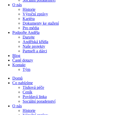
Sociální poradenství
O nás
Historie
Výroční zprávy
Kariéra
Dokumenty ke stažení
Pro média
Podpořte Anděla
Darujte
Andělská křídla
Naše projekty
Partneři a dárci
Blog
Časté dotazy
Kontakt
Tým
Domů
Co nabízíme
Tísňová péče
Ceník
Povídavá linka
Sociální poradenství
O nás
Historie