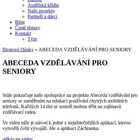
Andělská křídla
Naše projekty
Partneři a dárci
Blog
Časté dotazy
Kontakt
Tým
Blogové články
»
ABECEDA VZDĚLÁVÁNÍ PRO SENIORY
ABECEDA VZDĚLÁVÁNÍ PRO
SENIORY
Stále pokračuje naše spolupráce na projektu Abeceda vzdělávání pro
seniory se zaměřením na edukaci používání chytrých mobilních
telefonů. Každých 14 dní se senioři mohou těšit na zajímavá
vzdělávací videa.
Ve videu níže je návod k jedné z nejužitečnějších aplikací, kterou
vytvořili čeští vývojáři. Jde o aplikaci Záchranka.
odkaz na video