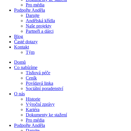
Pro média
Podpořte Anděla
Darujte
Andělská křídla
Naše projekty
Partneři a dárci
Blog
Časté dotazy
Kontakt
Tým
Domů
Co nabízíme
Tísňová péče
Ceník
Povídavá linka
Sociální poradenství
O nás
Historie
Výroční zprávy
Kariéra
Dokumenty ke stažení
Pro média
Podpořte Anděla
Darujte