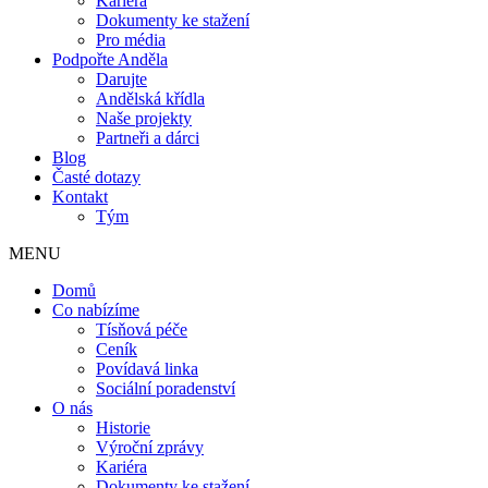
Kariéra
Dokumenty ke stažení
Pro média
Podpořte Anděla
Darujte
Andělská křídla
Naše projekty
Partneři a dárci
Blog
Časté dotazy
Kontakt
Tým
MENU
Domů
Co nabízíme
Tísňová péče
Ceník
Povídavá linka
Sociální poradenství
O nás
Historie
Výroční zprávy
Kariéra
Dokumenty ke stažení