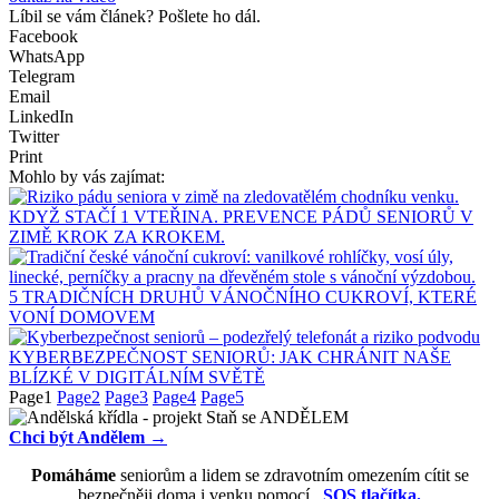
Líbil se vám článek? Pošlete ho dál.
Facebook
WhatsApp
Telegram
Email
LinkedIn
Twitter
Print
Mohlo by vás zajímat:
KDYŽ STAČÍ 1 VTEŘINA. PREVENCE PÁDŮ SENIORŮ V
ZIMĚ KROK ZA KROKEM.
5 TRADIČNÍCH DRUHŮ VÁNOČNÍHO CUKROVÍ, KTERÉ
VONÍ DOMOVEM
KYBERBEZPEČNOST SENIORŮ: JAK CHRÁNIT NAŠE
BLÍZKÉ V DIGITÁLNÍM SVĚTĚ
Page
1
Page
2
Page
3
Page
4
Page
5
Chci být Andělem →
Pomáháme
seniorům a lidem se zdravotním omezením cítit se
bezpečněji doma i venku pomocí
SOS tlačítka.