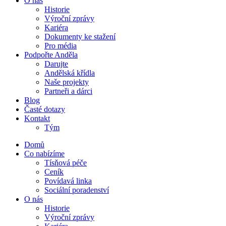
O nás
Historie
Výroční zprávy
Kariéra
Dokumenty ke stažení
Pro média
Podpořte Anděla
Darujte
Andělská křídla
Naše projekty
Partneři a dárci
Blog
Časté dotazy
Kontakt
Tým
Domů
Co nabízíme
Tísňová péče
Ceník
Povídavá linka
Sociální poradenství
O nás
Historie
Výroční zprávy